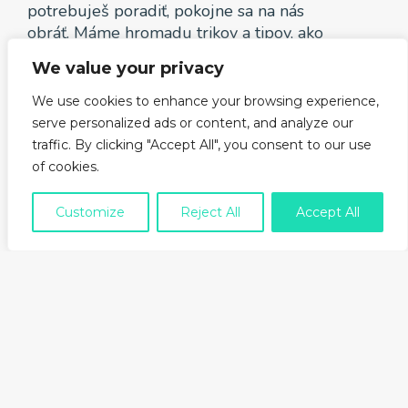
potrebuješ poradiť, pokojne sa na nás
obráť. Máme hromadu trikov a tipov, ako
vytvoriť skvelý životopis, ktorý zaujme na
We value your privacy
prvý pohľad.
We use cookies to enhance your browsing experience,
serve personalized ads or content, and analyze our
Minimalistický a štýlovy design
traffic. By clicking "Accept All", you consent to our use
of cookies.
Vedel si, že priemerný čas, ktorý
personalista strávi nad životopisom, je 30
Customize
Reject All
Accept All
sekúnd? Aby si svoje šance maximalizoval,
je formát nášho online životopisu
jednoduchý, prehľadný a minimalistický.
Vyzdvihne všetky tvoje prednosti a
ktokoľvek ho bude čítať, ocení jeho
prehľadnosť. My ti zase zaručíme, že si ho
vytvoríš rýchlo a jednoducho.