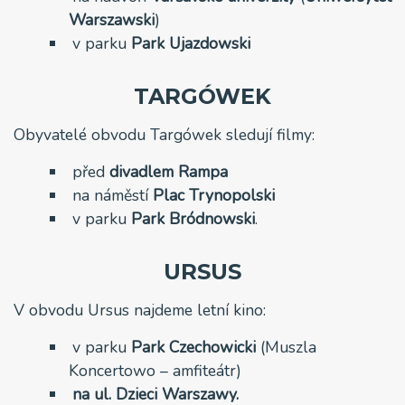
Warszawski
)
v parku
Park Ujazdowski
TARGÓWEK
Obyvatelé obvodu Targówek sledují filmy:
před
divadlem Rampa
na náměstí
Plac
Trynopolski
v parku
Park Bródnowski
.
URSUS
V obvodu Ursus najdeme letní kino:
v parku
Park Czechowicki
(Muszla
Koncertowo – amfiteátr)
na ul. Dzieci Warszawy.