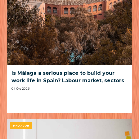
Is Málaga a serious place to build your
work life in Spain? Labour market, sectors
and practical trade-offs
04 Čvc 2026
FIND A JOB