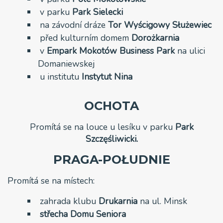
v parku
Park Sielecki
na závodní dráze
Tor Wyścigowy Służewiec
před kulturním domem
Dorożkarnia
v
Empark Mokotów Business Park
na ulici
Domaniewskej
u institutu
Instytut Nina
OCHOTA
Promítá se na louce u lesíku v parku
Park
Szczęśliwicki.
PRAGA-POŁUDNIE
Promítá se na místech:
zahrada klubu
Drukarnia
na ul. Minsk
střecha
Domu
Seniora