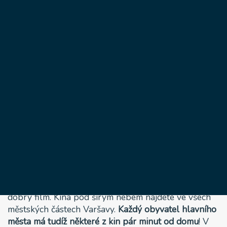
Varšavě
5 února, 2020
Těžko říct, co je na letním kině nejlepší. To, že je
zdarma? To, že se během léta promítá téměř každý
den? Nebo to, že prohlédnout si můžete nejen
filmovou klasiku, ale i nejnovější filmové hity? A
možná je to atmosféra. Lehátka, čerstvý vzduch, teplý
letní večer. Namísto úvah doporučuji vyrazit do kina
pod širým nebem a vyzkoušet si to na vlastní kůži.
Letní kina ve
Varšavě
se v průběhu posledních let
těší velké oblibě. Ne však bezdůvodně. Jsou jednou z
atraktivních kulturních iniciativ tohoto města.
Nechybí místa, kam můžete večer přijít, usadit se do
pohodlného křesla s dekou a zdarma shlédnout
dobrý film. Kina pod širým nebem najdete ve všech
městských částech Varšavy.
Každý obyvatel hlavního
města má tudíž některé z kin pár minut od domu
! V