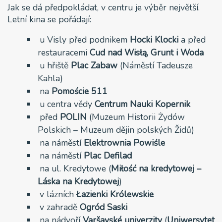
Jak se dá předpokládat, v centru je výběr největší.
Letní kina se pořádají:
u Visly před podnikem
Hocki Klocki
a před
restauracemi
Cud nad Wisłą, Grunt i Woda
u hřiště
Plac
Zabaw
(Náměstí Tadeusze
Kahla)
na
Pomoście 511
u centra vědy
Centrum Nauki Kopernik
před
POLIN
(Muzeum Historii Żydów
Polskich – Muzeum dějin polských Židů)
na náměstí
Elektrownia Powiśle
na náměstí
Plac Defilad
na ul. Kredytowe (
Miłość na kredytowej –
Láska na Kredytowej
)
v lázních
Łazienki Królewskie
v zahradě
Ogród Saski
na nádvoří
Varšavské
univerzity
(
Uniwersytet