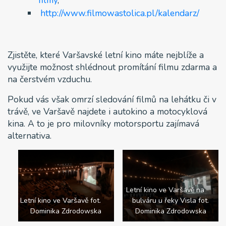
http://www.filmowastolica.pl/kalendarz/
Zjistěte, které Varšavské letní kino máte nejblíže a
využijte možnost shlédnout promítání filmu zdarma a
na čerstvém vzduchu.
Pokud vás však omrzí sledování filmů na lehátku či v
trávě, ve Varšavě najdete i autokino a motocyklová
kina. A to je pro milovníky motorsportu zajímavá
alternativa.
Letní kino ve Varšavě na
Letní kino ve Varšavě fot.
bulváru u řeky Visla fot.
Dominika Zdrodowska
Dominika Zdrodowska