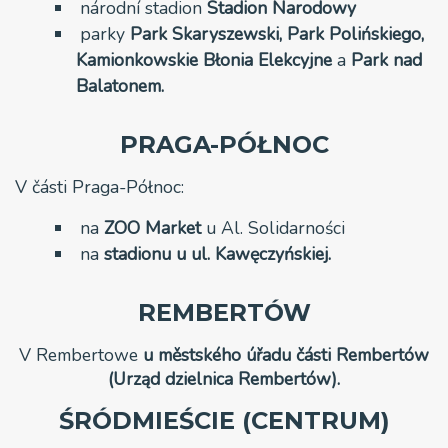
národní stadion
Stadion
Narodowy
parky
Park
Skaryszewski,
Park
Polińskiego,
Kamionkowskie Błonia Elekcyjne
a
Park nad
Balatonem.
PRAGA-PÓŁNOC
V části Praga-Północ:
na
ZOO Market
u Al. Solidarności
na
stadionu u ul. Kawęczyńskiej.
REMBERTÓW
V Rembertowe
u městského úřadu části Rembertów
(Urząd dzielnica Rembertów).
ŚRÓDMIEŚCIE (CENTRUM)