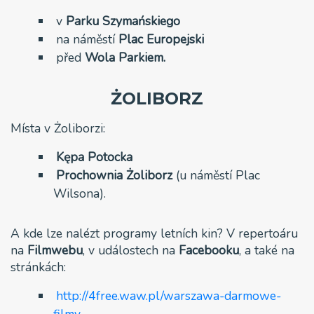
v
Parku Szymańskiego
na náměstí
Plac Europejski
před
Wola Parkiem.
ŻOLIBORZ
Místa v Żoliborzi:
Kępa Potocka
Prochownia Żoliborz
(u náměstí Plac
Wilsona).
A kde lze nalézt programy letních kin? V repertoáru
na
Filmwebu
, v událostech na
Facebooku
, a také na
stránkách:
http://4free.waw.pl/warszawa-darmowe-
filmy
,