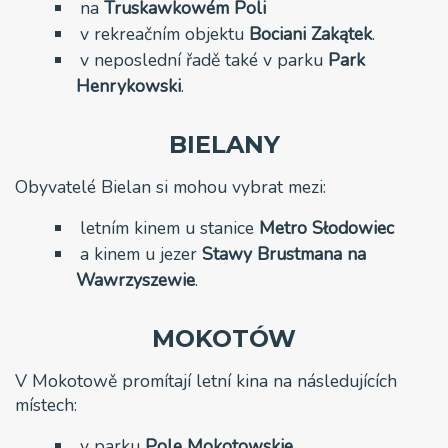
na
Truskawkowém Poli
v rekreačním objektu
Bociani
Zakątek
.
v neposlední řadě také v parku
Park
Henrykowski
.
BIELANY
Obyvatelé Bielan si mohou vybrat mezi:
letním kinem u stanice
Metro Słodowiec
a kinem u jezer
Stawy Brustmana na
Wawrzyszewie
.
MOKOTÓW
V Mokotowě promítají letní kina na následujících
místech:
v parku
Pole Mokotowskie