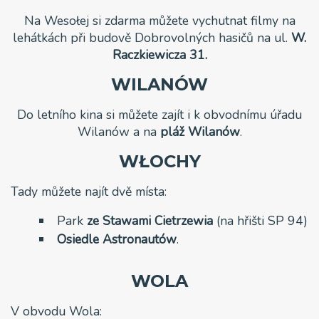
Na Wesołej si zdarma můžete vychutnat filmy na
lehátkách při budově Dobrovolných hasičů na ul.
W.
Raczkiewicza 31.
WILANÓW
Do letního kina si můžete zajít i k obvodnímu úřadu
Wilanów a na
pláž
Wilanów
.
WŁOCHY
Tady můžete najít dvě místa:
Park
ze Stawami Cietrzewia
(na hřišti SP 94)
Osiedle
Astronautów
.
WOLA
V obvodu Wola: