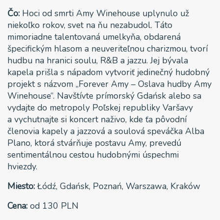
Čo:
Hoci od smrti Amy Winehouse uplynulo už
niekoľko rokov, svet na ňu nezabudol. Táto
mimoriadne talentovaná umelkyňa, obdarená
špecifickým hlasom a neuveriteľnou charizmou, tvorí
hudbu na hranici soulu, R&B a jazzu. Jej bývala
kapela prišla s nápadom vytvoriť jedinečný hudobný
projekt s názvom „Forever Amy – Oslava hudby Amy
Winehouse“. Navštívte prímorský Gdańsk alebo sa
vydajte do metropoly Poľskej republiky Varšavy
a vychutnajte si koncert naživo, kde ťa pôvodní
členovia kapely a jazzová a soulová speváčka Alba
Plano, ktorá stvárňuje postavu Amy, prevedú
sentimentálnou cestou hudobnými úspechmi
hviezdy.
Miesto:
Łódź, Gdańsk, Poznań, Warszawa, Kraków
Cena:
od 130 PLN