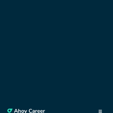
OBJAVUJTE POĽSKO
10 eventov, ktoré sa