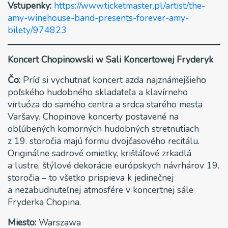
Vstupenky:
https://www.ticketmaster.pl/artist/the-
amy-winehouse-band-presents-forever-amy-
bilety/974823
Koncert Chopinowski w Sali Koncertowej Fryderyk
Čo:
Príď si vychutnať koncert azda najznámejšieho
poľského hudobného skladateľa a klavírneho
virtuóza do samého centra a srdca starého mesta
Varšavy. Chopinove koncerty postavené na
obľúbených komorných hudobných stretnutiach
z 19. storočia majú formu dvojčasového recitálu.
Originálne sadrové omietky, krištáľové zrkadlá
a lustre, štýlové dekorácie európskych návrhárov 19.
storočia – to všetko prispieva k jedinečnej
a nezabudnuteľnej atmosfére v koncertnej sále
Fryderka Chopina.
Miesto:
Warszawa