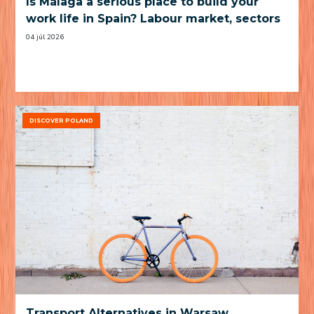
Is Málaga a serious place to build your
work life in Spain? Labour market, sectors
and practical trade-offs
04 júl 2026
DISCOVER POLAND
Transport Alternatives in Warsaw