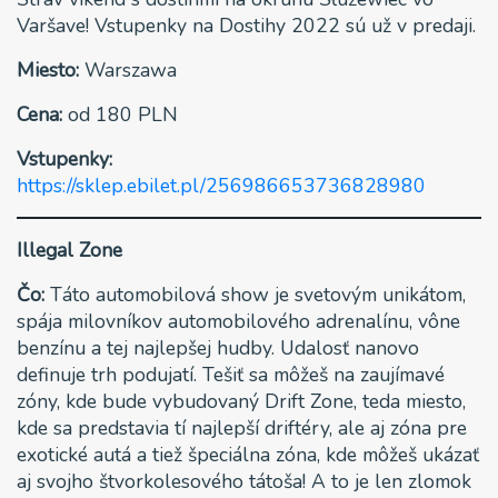
Varšave! Vstupenky na Dostihy 2022 sú už v predaji.
Miesto:
Warszawa
Cena:
od 180 PLN
Vstupenky:
https://sklep.ebilet.pl/256986653736828980
Illegal Zone
Čo:
Táto automobilová show je svetovým unikátom,
spája milovníkov automobilového adrenalínu, vône
benzínu a tej najlepšej hudby. Udalosť nanovo
definuje trh podujatí. Tešiť sa môžeš na zaujímavé
zóny, kde bude vybudovaný Drift Zone, teda miesto,
kde sa predstavia tí najlepší driftéry, ale aj zóna pre
exotické autá a tiež špeciálna zóna, kde môžeš ukázať
aj svojho štvorkolesového tátoša! A to je len zlomok