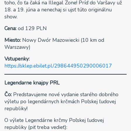
toho, čo ťa čaká na Illegal Zone! Príď do Varšavy už
18. a 19. júna a nenechaj si ujsť túto originálnu
show.
Cena:
od 129 PLN
Miesto:
Nowy Dwór Mazowiecki (10 km od
Warszawy)
Vstupenky:
https://sklep.ebilet.pl/298644950290006017
Legendarne knajpy PRL
Čo:
Predstavujeme nové vydanie starého dobrého
výletu po legendárnych krčmách Poľskej ľudovej
republiky!
O výlete Legendárne krčmy Poľskej ľudovej
republiky (piť treba vedieť):