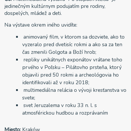
jedinečným kultúrnym podujatím pre rodiny,
dospelých, mládež a deti.
Na výstave okrem iného uvidíte:
animovaný film, v ktorom sa dozviete, ako to
vyzeralo pred dvetisíc rokmi a ako sa za ten
čas zmenili Golgota a Boží hrob;
repliky unikátnych exponátov vrátane toho
prvého v Poľsku – Pilátovho prsteňa, ktorý
objavili pred 50 rokmi a archeológovia ho
identifikovali až v roku 2018;
multimediálna relácia o vývoji kresťanstva vo
svete;
svet Jeruzalema v roku 33 n. l. s
atmosférickou hudbou a rozprávaním
Miesto:
Kraków