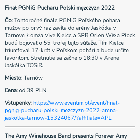
Finał PGNiG Pucharu Polski mężczyzn 2022
Čo:
Tohtoročné finále PGNiG Poľského pohára
mužov po prvý raz zavíta do arény Jaskółka v
Tarnove. Łomża Vive Kielce a SPR Orlen Wisła Płock
budú bojovať o 55. trofej tejto súťaže. Tím Kielce
triumfoval 17-krát v Poľskom pohári a bude určite
favoritom. Stretnutie sa začne o 18:30 v Arene
Jaskółka TOSiR
.
Miesto:
Tarnów
Cena:
od 39 PLN
Vstupenky:
https://www.eventim.pl/event/final-
pgnig-pucharu-polski-mezczyzn-2022-arena-
jaskolka-tarnow-15324067/?affiliate=APL
The Amy Winehouse Band presents Forever Amy