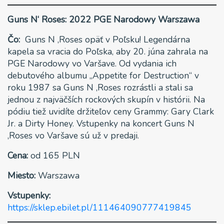
Guns N‘ Roses: 2022 PGE Narodowy Warszawa
Čo:
Guns N ‚Roses opäť v Poľsku! Legendárna
kapela sa vracia do Poľska, aby 20. júna zahrala na
PGE Narodowy vo Varšave. Od vydania ich
debutového albumu „Appetite for Destruction“ v
roku 1987 sa Guns N ‚Roses rozrástli a stali sa
jednou z najväčších rockových skupín v histórii. Na
pódiu tiež uvidíte držiteľov ceny Grammy: Gary Clark
Jr. a Dirty Honey. Vstupenky na koncert Guns N
‚Roses vo Varšave sú už v predaji.
Cena:
od 165 PLN
Miesto:
Warszawa
Vstupenky:
https://sklep.ebilet.pl/111464090777419845