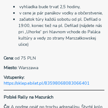
vyhliadka bude trvať 2,5 hodiny,
v cene je pár panákov vodky a občerstvenie,
začiatok túry každú sobotu od pl. Defilad o
19:00, koniec tiež na pl. Defilad (nájdete nás
pri „Uhorke“ pri hlavnom vchode do Paláca
kultúry a vedy zo strany Marszałkowskej
ulice)
Cena:
od 75 PLN
Miesto:
Warszawa
Vstupenky:
https://sklep.ebilet.pl/83598068083066401
Poľské Rally na Mazurách
Čo:
A poďme opäť po trochu adrenalínu.
Štvrté kolo