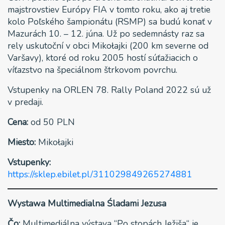
majstrovstiev Európy FIA ​​v tomto roku, ako aj tretie
kolo Poľského šampionátu (RSMP) sa budú konať v
Mazurách 10. – 12. júna. Už po sedemnásty raz sa
rely uskutoční v obci Mikołajki (200 km severne od
Varšavy), ktoré od roku 2005 hostí súťažiacich o
víťazstvo na špeciálnom štrkovom povrchu.
Vstupenky na ORLEN 78. Rally Poland 2022 sú už
v predaji.
Cena:
od 50 PLN
Miesto:
Mikołajki
Vstupenky:
https://sklep.ebilet.pl/311029849265274881
Wystawa Multimedialna Śladami Jezusa
Čo:
Multimediálna výstava “Po stopách Ježiša“ je