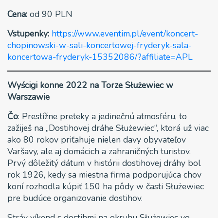
Cena:
od 90 PLN
Vstupenky:
https://www.eventim.pl/event/koncert-
chopinowski-w-sali-koncertowej-fryderyk-sala-
koncertowa-fryderyk-15352086/?affiliate=APL
Wyścigi konne 2022 na Torze Służewiec w
Warszawie
Čo
: Prestížne preteky a jedinečnú atmosféru, to
zažiješ na „Dostihovej dráhe Służewiec“, ktorá už viac
ako 80 rokov priťahuje nielen davy obyvateľov
Varšavy, ale aj domácich a zahraničných turistov.
Prvý dôležitý dátum v histórii dostihovej dráhy bol
rok 1926, kedy sa miestna firma podporujúca chov
koní rozhodla kúpiť 150 ha pôdy w časti Służewiec
pre budúce organizovanie dostihov.
Stráv víkend s dostihmi na okruhu Służewiec vo