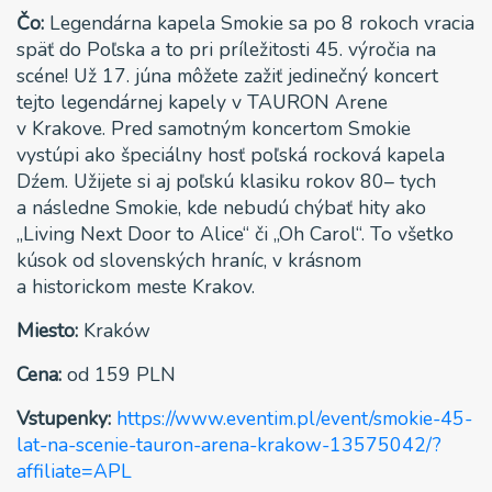
Čo:
Legendárna kapela Smokie sa po 8 rokoch vracia
späť do Poľska a to pri príležitosti 45. výročia na
scéne! Už 17. júna môžete zažiť jedinečný koncert
tejto legendárnej kapely v TAURON Arene
v Krakove. Pred samotným koncertom Smokie
vystúpi ako špeciálny hosť poľská rocková kapela
Dźem. Užijete si aj poľskú klasiku rokov 80– tych
a následne Smokie, kde nebudú chýbať hity ako
„Living Next Door to Alice“ či „Oh Carol“. To všetko
kúsok od slovenských hraníc, v krásnom
a historickom meste Krakov.
Miesto:
Kraków
Cena:
od 159 PLN
Vstupenky:
https://www.eventim.pl/event/smokie-45-
lat-na-scenie-tauron-arena-krakow-13575042/?
affiliate=APL