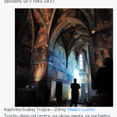
založený už v roku 1837.
Kaplnka Svätej Trojice – Zdroj:
Miasto Lublin
Trochu ďalej od centra, na okraji mesta, sa nachádza