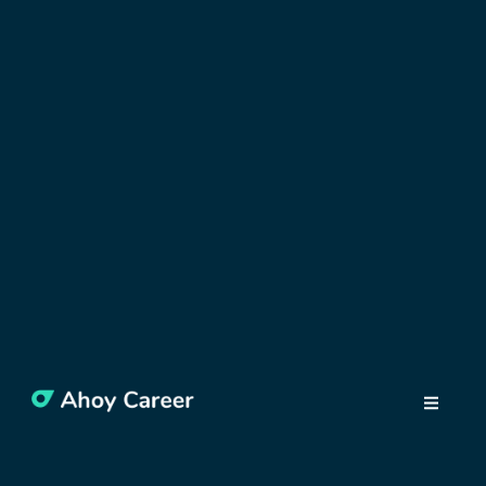
OBJAVUJTE POĽSKO
Lublin a Zamość –