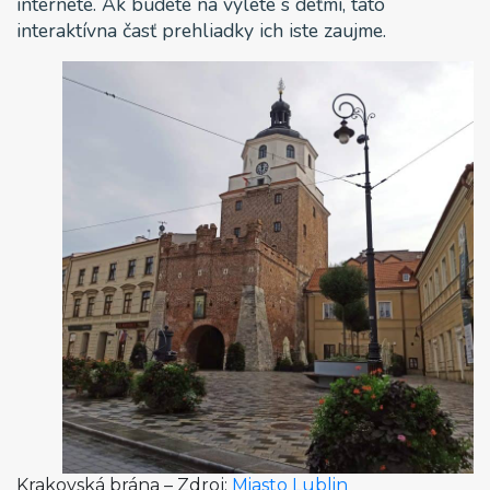
internete. Ak budete na výlete s deťmi, táto
interaktívna časť prehliadky ich iste zaujme.
Krakovská brána – Zdroj:
Miasto Lublin