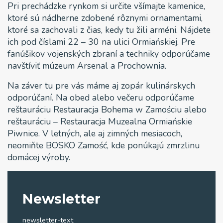
Pri prechádzke rynkom si určite všímajte kamenice,
ktoré sú nádherne zdobené rôznymi ornamentami,
ktoré sa zachovali z čias, kedy tu žili arméni. Nájdete
ich pod číslami 22 – 30 na ulici Ormiańskiej. Pre
fanúšikov vojenských zbraní a techniky odporúčame
navštíviť múzeum Arsenal a Prochownia.
Na záver tu pre vás máme aj zopár kulinárskych
odporúčaní. Na obed alebo večeru odporúčame
reštauráciu Restauracja Bohema w Zamościu alebo
reštauráciu – Restauracja Muzealna Ormiańskie
Piwnice. V letných, ale aj zimných mesiacoch,
neomiňte BOSKO Zamość, kde ponúkajú zmrzlinu
domácej výroby.
Newsletter
newsletter-text