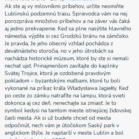
Ak ste aj vy milovníkmi príbehov, určite neomiňte
Lublinskú podzemnú trasu. Sprievodca vám na nej
porozpráva množstvo príbehov a na záver vás čaká
aj jedno prekvapenie. Keď sa plne nasýtite hlavného
námestia, výjdite si cez Grodzkú bránu na zámčisko.
Je pravda, že jeho obecný vzhľad pochádza z
devätnásteho storočia, no v jeho útrobách sa
nachádza historické múzeum, ktoré by ste si nemali
nechať ujsť. Prinajmenšom zavítajte do kaplnky
Svätej Trojice, ktorá je ozdobená pravdivým
pokladom – byzantskými maľbami, ktoré tu boli
vykonané na príkaz kráľa Władysława Jagiełły. Keď
po ceste zo zámku natrafíte na lampu, ktorá svieti
dokonca aj cez deň, nenechajte sa zmiasť. Je to
symbol kedysi na tamtom mieste istnejúcej židovskej
časti mesta. Ak si už budete chcieť od mesta
odpočinúť, nech vám je útočiskom Saský park v
anglickom štýle. Je najstarší v meste Lublin a bol