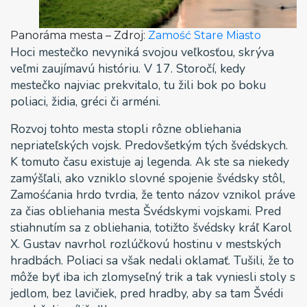
Panoráma mesta – Zdroj:
Zamość Stare Miasto
Hoci mestečko nevyniká svojou veľkosťou, skrýva
veľmi zaujímavú históriu. V 17. Storočí, kedy
mestečko najviac prekvitalo, tu žili bok po boku
poliaci, židia, gréci či arméni.
Rozvoj tohto mesta stopli rôzne obliehania
nepriateľských vojsk. Predovšetkým tých švédskych.
K tomuto času existuje aj legenda. Ak ste sa niekedy
zamýšľali, ako vzniklo slovné spojenie švédsky stôl,
Zamośćania hrdo tvrdia, že tento názov vznikol práve
za čias obliehania mesta Švédskymi vojskami. Pred
stiahnutím sa z obliehania, totižto švédsky kráľ Karol
X. Gustav navrhol rozlúčkovú hostinu v mestských
hradbách. Poliaci sa však nedali oklamať. Tušili, že to
môže byť iba ich zlomyseľný trik a tak vyniesli stoly s
jedlom, bez lavičiek, pred hradby, aby sa tam Švédi