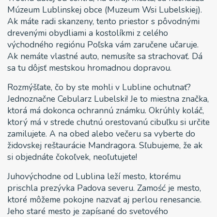
Múzeum Lublinskej obce (Muzeum Wsi Lubelskiej).
Ak máte radi skanzeny, tento priestor s pôvodnými
drevenými obydliami a kostolíkmi z celého
východného regiónu Poľska vám zaručene učaruje.
Ak nemáte vlastné auto, nemusíte sa strachovať. Dá
sa tu dôjsť mestskou hromadnou dopravou.
Rozmýšľate, čo by ste mohli v Lubline ochutnať?
Jednoznačne Cebularz Lubelski! Je to miestna značka,
ktorá má dokonca ochrannú známku. Okrúhly koláč,
ktorý má v strede chutnú orestovanú cibuľku si určite
zamilujete. A na obed alebo večeru sa vyberte do
židovskej reštaurácie Mandragora. Sľubujeme, že ak
si objednáte čokoľvek, neoľutujete!
Juhovýchodne od Lublina leží mesto, ktorému
prischla prezývka Padova severu. Zamość je mesto,
ktoré môžeme pokojne nazvať aj perlou renesancie.
Jeho staré mesto je zapísané do svetového