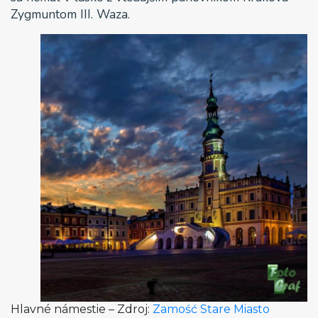
Zygmuntom III. Waza.
Hlavné námestie – Zdroj:
Zamość Stare Miasto