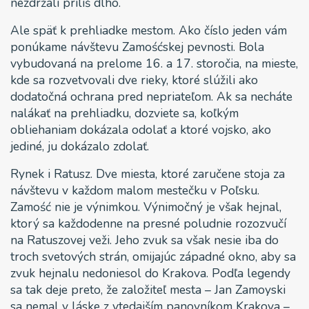
nezdržali príliš dlho.
Ale späť k prehliadke mestom. Ako číslo jeden vám
ponúkame návštevu Zamośćskej pevnosti. Bola
vybudovaná na prelome 16. a 17. storočia, na mieste,
kde sa rozvetvovali dve rieky, ktoré slúžili ako
dodatočná ochrana pred nepriateľom. Ak sa necháte
nalákať na prehliadku, dozviete sa, koľkým
obliehaniam dokázala odolať a ktoré vojsko, ako
jediné, ju dokázalo zdolať.
Rynek i Ratusz. Dve miesta, ktoré zaručene stoja za
návštevu v každom malom mestečku v Poľsku.
Zamość nie je výnimkou. Výnimočný je však hejnal,
ktorý sa každodenne na presné poludnie rozozvučí
na Ratuszovej veži. Jeho zvuk sa však nesie iba do
troch svetových strán, omijajúc západné okno, aby sa
zvuk hejnalu nedoniesol do Krakova. Podľa legendy
sa tak deje preto, že založiteľ mesta – Jan Zamoyski
sa nemal v láske z vtedajším panovníkom Krakova –