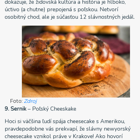
dokazuje, že židovská kultúra a história je hlboko,
úctivo (a chutne) prepojená s poľskou. Netvorí
osobitný chod, ale je súčasťou 12 slávnostných jedál.
Foto:
Zdroj
9. Sernik
– Poľský Cheeskake
Hoci si väčšina ľudí spája cheesecake s Amerikou,
pravdepodobne vás prekvapí, že slávny newyorský
cheesecake vznikol práve v Krakove! Ako hovorí