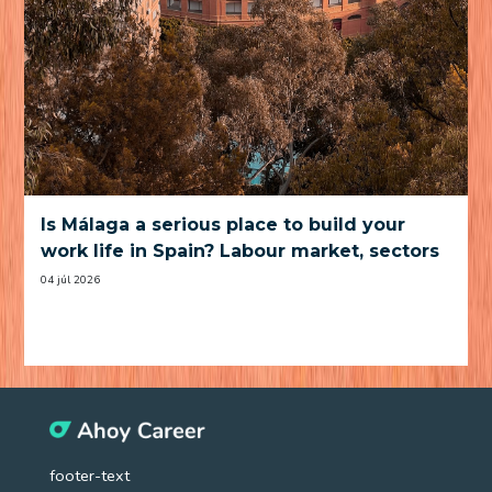
Is Málaga a serious place to build your
work life in Spain? Labour market, sectors
and practical trade-offs
04 júl 2026
footer-text