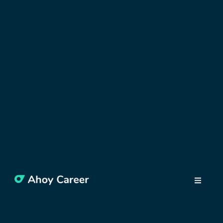
OBJAVUJTE POĽSKO
Vianoce v Poľsku: