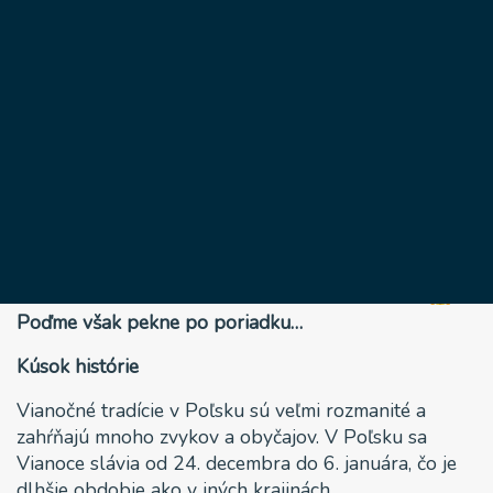
Na štedrovečernom
stole nájdete 12
jedál
20 decembra, 2022
Zrejme nebude veľkým prekvapením, že Vianoce u
našich poľských susedov sa až tak nelíšia od tých
našich. Vedeli ste však, že Poliaci by mali mať podľa
tradície na štedrovečernom stole až 12 chodov!
Poďme však pekne po poriadku…
Kúsok histórie
Vianočné tradície v Poľsku sú veľmi rozmanité a
zahŕňajú mnoho zvykov a obyčajov. V Poľsku sa
Vianoce slávia od 24. decembra do 6. januára, čo je
dlhšie obdobie ako v iných krajinách.