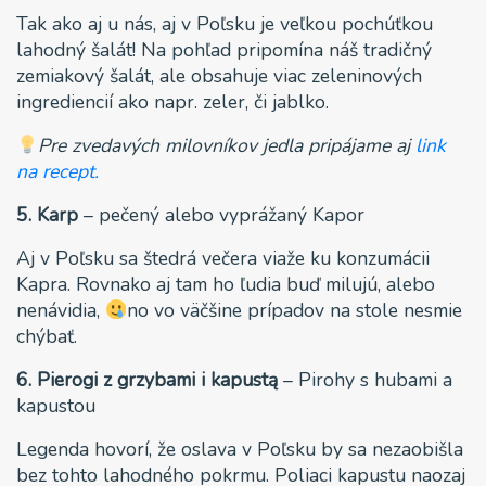
Tak ako aj u nás, aj v Poľsku je veľkou pochúťkou
lahodný šalát! Na pohľad pripomína náš tradičný
zemiakový šalát, ale obsahuje viac zeleninových
ingrediencií ako napr. zeler, či jablko.
Pre zvedavých milovníkov jedla pripájame aj
link
na recept.
5. Karp
– pečený alebo vyprážaný Kapor
Aj v Poľsku sa štedrá večera viaže ku konzumácii
Kapra. Rovnako aj tam ho ľudia buď milujú, alebo
nenávidia,
no vo väčšine prípadov na stole nesmie
chýbať.
6. Pierogi z grzybami i kapustą
– Pirohy s hubami a
kapustou
Legenda hovorí, že oslava v Poľsku by sa nezaobišla
bez tohto lahodného pokrmu. Poliaci kapustu naozaj