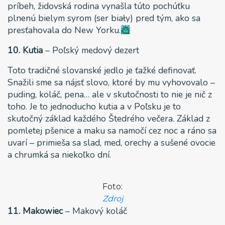
príbeh, židovská rodina vynašla túto pochúťku
plnenú bielym syrom (ser biały) pred tým, ako sa
presťahovala do New Yorku.
10. Kutia
– Poľský medový dezert
Toto tradičné slovanské jedlo je ťažké definovať.
Snažili sme sa nájsť slovo, ktoré by mu vyhovovalo –
puding, koláč, pena… ale v skutočnosti to nie je nič z
toho. Je to jednoducho kutia a v Poľsku je to
skutočný základ každého Štedrého večera. Základ z
pomletej pšenice a maku sa namočí cez noc a ráno sa
uvarí – primieša sa slad, med, orechy a sušené ovocie
a chrumká sa niekoľko dní.
Foto:
Zdroj
11. Makowiec
– Makový koláč