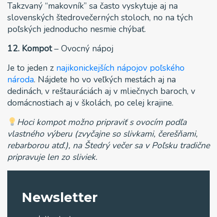
Takzvaný “makovník” sa často vyskytuje aj na
slovenských štedrovečerných stoloch, no na tých
poľských jednoducho nesmie chýbať.
12. Kompot
–
Ovocný nápoj
Je to jeden z
najikonickejších nápojov poľského
národa
. Nájdete ho vo veľkých mestách aj na
dedinách, v reštauráciách aj v mliečnych baroch, v
domácnostiach aj v školách, po celej krajine.
Hoci kompot možno pripraviť s ovocím podľa
vlastného výberu (zvyčajne so slivkami, čerešňami,
rebarborou atď.), na Štedrý večer sa v Poľsku tradične
pripravuje len zo sliviek.
Newsletter