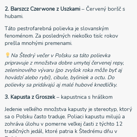
2. Barszcz Czerwone z Uszkami
– Červený boršč s
hubami.
Táto pestrofarebná polievka je slovanským
fenoménom. Za posledných niekoľko tisíc rokov
prešla mnohými premenami.
Na Štedrý večer v Poľsku sa táto polievka
pripravuje z množstva dobre umytej červenej repy,
zeleninového vývaru (po zvyšok roka môže byť aj
hovädzí alebo rybí), cibule, byliniek a octu. Do
polievky sa pridávajú aj malé hubové knedličky.
3. Kapusta z Groszek
– kapustnica s hráškom
Jedenie veľkého množstva kapusty je stereotyp, ktorý
sa o Poľsku často traduje. Poliaci kapustu milujú a
zohráva úlohu v pomerne veľkej časti z týchto 12
tradičných jedál, ktoré patria k Štedrému dňu v