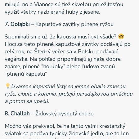
milujú, no a Vianoce sú tiež skvelou príležitosťou
využiť všetky nazbierané huby z jesene.
7. Gołąbki
– Kapustové závitky plnené ryžou
Spomínali sme už, že kapusta musí byť všade?
Hoci sa tieto plnené kapustové závitky podávajú po
celý rok, na Štedrý večer sa v Poľsku podávajú
vegánske. Na pohľad pripomínajú aj naše dobre
známe, plnené “holúbky” alebo ľudovo zvanú
“plnenú kapustu”.
Uvarené kapustné listy sa jemne obalia zmesou
ryže, cibule a korenia, prelejú paradajkovou omáčkou
a potom sa upečú.
8. Challah
– Židovský kysnutý chlieb
Možno vás prekvapí, že na tento veľmi kresťanský
sviatok sa podáva typicky židovské jedlo, ale to len