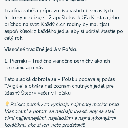
Tradícia zahŕňa prípravu dvanástich bezmäsitých.
Jedlo symbolizuje 12 apoštolov Ježiša Krista a jeho
príchod na svet. Každý člen rodiny by mal zjesť
aspoň kúsok z každého jedla, aby si udržal šťastie po
celý rok.
Vianočné tradičné jedlá v Poľsku
1. Pierniki
– Tradičné vianočné perníčky ako ich
poznáme aj u nás.
Táto sladká dobrota sa v Poľsku podáva aj počas
“Wigilie” a otvára náš zoznam chutných jedál pre
úžasný Štedrý večer v Poľsku.
Poľské perníky sa vyrábajú najmenej mesiac pred
Vianocami a potom sa nechajú kvasiť, aby sa stali
tými najjemnejšími, najsladšími a najnávykovejšími
koláčikmi, aké si len viete predstaviť.