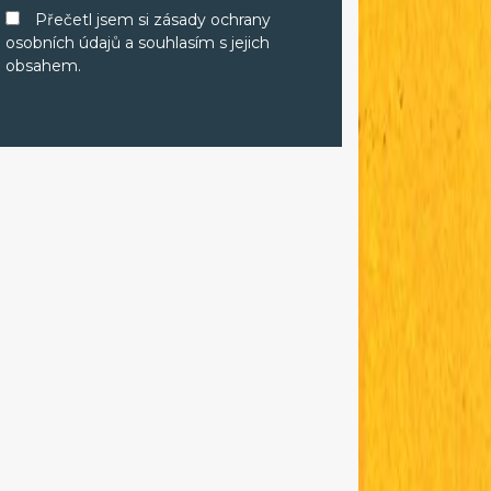
Přečetl jsem si zásady ochrany
osobních údajů a souhlasím s jejich
obsahem.