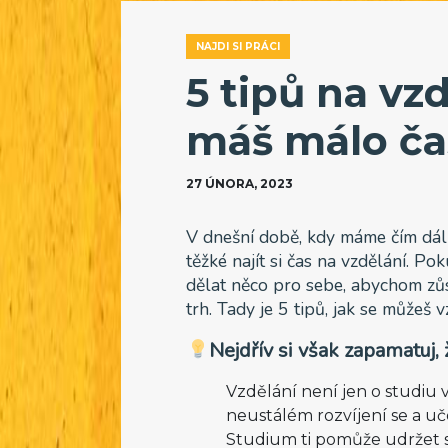
NAJDI SI PRÁCI
5 tipů na vz
máš málo č
27 ÚNORA, 2023
V dnešní době, kdy máme čím dál 
těžké najít si čas na vzdělání. 
dělat něco pro sebe, abychom zů
trh. Tady je 5 tipů, jak se můžeš
Nejdřív si však zapamatuj,
Vzdělání není jen o studiu v
neustálém rozvíjení se a uč
Studium ti pomůže udržet si