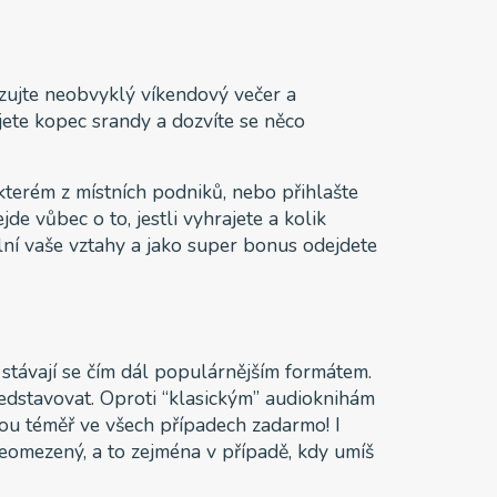
izujte neobvyklý víkendový večer a
jete kopec srandy a dozvíte se něco
některém z místních podniků, nebo přihlašte
ejde vůbec o to, jestli vyhrajete a kolik
lní vaše vztahy a jako super bonus odejdete
 stávají se čím dál populárnějším formátem.
edstavovat. Oproti “klasickým” audioknihám
sou téměř ve všech případech zadarmo! I
 neomezený, a to zejména v případě, kdy umíš