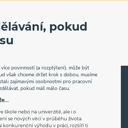
dělávání, pokud
asu
více povinností (a rozptýlení), může být
Pokud však chceme držet krok s dobou, musíme
stali zajímavými osobnostmi pro pracovní
 vzdělávat, pokud máš málo času.
 že…
e škole nebo na univerzitě, ale i o
ení se nových věcí v průběhu života.
 konkurenční výhodu v práci, rozšíří ti