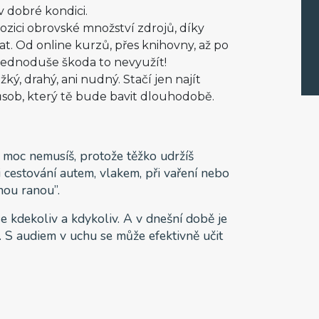
 dobré kondici.
zici obrovské množství zdrojů, díky
. Od online kurzů, přes knihovny, až po
 jednoduše škoda to nevyužít!
ý, drahý, ani nudný. Stačí jen najít
ůsob, který tě bude bavit dlouhodobě.
 moc nemusíš, protože těžko udržíš
 cestování autem, vlakem, při vaření nebo
nou ranou”.
e kdekoliv a kdykoliv. A v dnešní době je
 S audiem v uchu se může efektivně učit