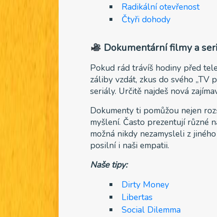
Radikální otevřenost
Čtyři dohody
Dokumentární filmy a ser
Pokud rád trávíš hodiny před telev
záliby vzdát, zkus do svého „TV 
seriály. Určitě najdeš nová zajíma
Dokumenty ti pomůžou nejen rozšíř
myšlení. Často prezentují různé 
možná nikdy nezamysleli z jiného
posilní i naši empatii.
Naše tipy:
Dirty Money
Libertas
Social Dilemma