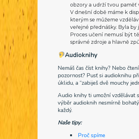
obzory a udrží tvou paměť v
V dnešní době máme k dispo
kterým se můžeme vzdělávat
veřejné přednášky. Byla by
Proces učení nemusí být těžk
správné zdroje a hlavně zp
Audioknihy
Nemáš čas číst knihy? Nebo čtení
pozornost? Pusť si audioknihu při
úklidu, a “zabiješ dvě mouchy jed
Audio knihy ti umožní vzdělávat s
výběr audioknih nesmírně bohatý.
každý.
Naše tipy:
Proč spíme