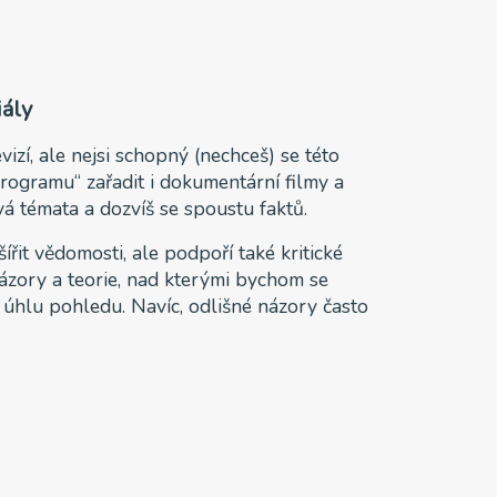
iály
izí, ale nejsi schopný (nechceš) se této
programu“ zařadit i dokumentární filmy a
vá témata a dozvíš se spoustu faktů.
it vědomosti, ale podpoří také kritické
názory a teorie, nad kterými bychom se
 úhlu pohledu. Navíc, odlišné názory často