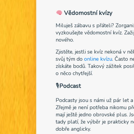
Vědomostní kvízy
Miluješ zábavu s přáteli? Zorgan
vyzkoušejte vědomostní kvíz. Zaži
nového.
Zjistěte, jestli se kvíz nekoná v 
svůj tým do
online kvízu
. Často n
získáte bodů. Takový zážitek posi
o něco chytřejší.
🎙
Podcast
Podcasty jsou s námi už pár let a
Zřejmě je není potřeba nikomu př
mají ještě jedno obrovské plus. J
tady platí, že výběr je prakticky
dobře anglicky.