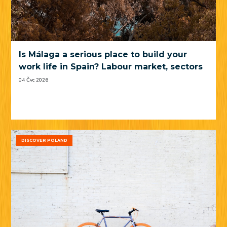
Is Málaga a serious place to build your
work life in Spain? Labour market, sectors
and practical trade-offs
04 Čvc 2026
DISCOVER POLAND