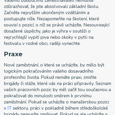
Vašemu budoucímu zaměstnavateli nemusíte
zdůrazňovat, že jste absolvovali základní školu.
Začněte nejvyšším ukončeným vzděláním a
postupujte níže. Nezapomeňte na školení, které
souvisí s pozicí, o níž se právě ucházíte. Nesouvisející
dosažené úspěchy, jako je výhra v soutěži o
nejrychlejší vypití piva nebo skoky v pytli na
festivalu v rodné obci, raději vynechte.
Praxe
Nové zaměstnání, o které se ucházíte, by mělo být
logickým pokračováním vašeho dosavadního
profesního života. Pokud nemáte praxi, zmiňte
brigády či stáže, které vás na práci připravily. Seznam
vašich pracovních pozic by měl začít tou současnou a
pokračovat do minulosti směrem k prvnímu
zaměstnání. Pokud se ucházíte o manažerskou pozici
v
IT
sektoru, práci v pokladně během středoškolské
brigády nemusíte zmiňovat. Pokud se ale ucházíte o