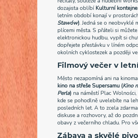
recitály, soutěže a hudební work
dozajista oblíbí
Kulturní kontejne
letním období konají v prostorá
Stawów
)
. Jedná se o neobvyklé m
plícemi města. S přáteli si můžet
elektronickou hudbu, vypít si chu
dopřejete přestávku v líném odpo
okolních cyklostezek a později v
Filmový večer v letn
Město nezapomíná ani na kinoma
kino na střeše Supersamu
(
Kino 
Perla
)
na náměstí Plac Wolności, k
kde se pohodlně uvelebíte na leh
posledních let. A to zcela zdarm
diskuse a rozhovory, až do pozdn
obavy z večerního chladu. Pro vš
Zábava a skvělé piv