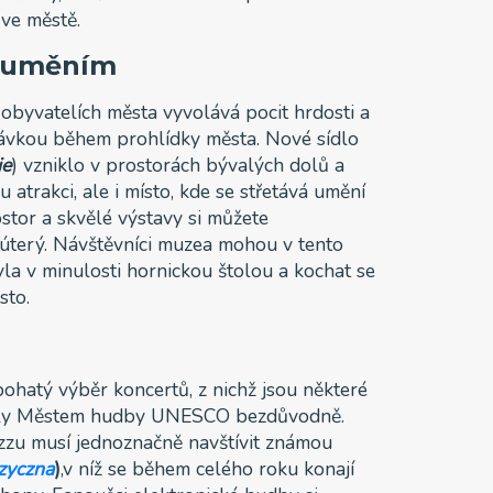
 ve městě.
s uměním
obyvatelích města vyvolává pocit hrdosti a
távkou během prohlídky města. Nové sídlo
ie
) vzniklo v prostorách bývalých dolů a
 atrakci, ale i místo, kde se střetává umění
stor a skvělé výstavy si můžete
úterý. Návštěvníci muzea mohou v tento
byla v minulosti hornickou štolou a kochat se
sto.
hatý výběr koncertů, z nichž jsou některé
aly Městem hudby UNESCO bezdůvodně.
zzu musí jednoznačně navštívit známou
zyczna
)
,v níž se během celého roku konají