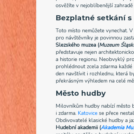
osvěžíte v nejoblíbenější zahradě
Bezplatné setkání 
Toto místo nemůžete vynechat. V 
pro návštěvníky je povinnou zas
Slezského muzea (
Muzeum Śląsk
představuje nejen architektonickou
a historie regionu. Neobvyklý pro
prohlédnout zcela zdarma každé 
den navštívit i rozhlednu, která 
překrásným výhledem na celé mě
Město hudby
Milovníkům hudby nabízí město bo
i zdarma.
Katovice
se přece nest
Obdivovatelé klasické hudby a ja
Hudební akademii (
Akademia Mu