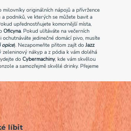
o milovníky originálních nápojů a přívržence
 a podniků, ve kterých se můžete bavit a
Pokud upřednostňujete komornější místa,
do
Oficyna
. Pokud ulítáváte na večerních
i ochutnáváte jedinečné domácí pivo, musíte
á opice
). Nezapomeňte přitom zajít do
Jazz
ný zeleninový nákyp a z pódia k vám doléhá
vydejte do
Cybermachiny
, kde vám skvělou
onzole a samozřejmě skvělé drinky. Přejeme
é líbit