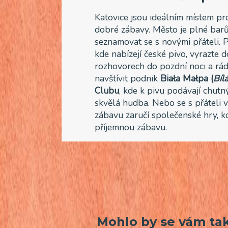
Katovice jsou ideálním místem pr
dobré zábavy. Město je plné barů
seznamovat se s novými přáteli. 
kde nabízejí české pivo, vyrazte 
rozhovorech do pozdní noci a rád
navštívit podnik
Biała Małpa (
Bíl
Clubu
, kde k pivu podávají chut
skvělá hudba. Nebo se s přáteli 
zábavu zaručí společenské hry, k
příjemnou zábavu.
Mohlo by se vám tak