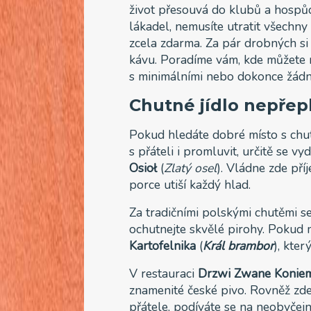
život přesouvá do klubů a hospůd
lákadel, nemusíte utratit všechny 
zcela zdarma. Za pár drobných si
kávu. Poradíme vám, kde můžete naj
s minimálními nebo dokonce žádn
Chutné jídlo nepřep
Pokud hledáte dobré místo s chut
s přáteli i promluvit, určitě se v
Osioł
(
Zlatý osel
). Vládne zde pří
porce utiší každý hlad.
Za tradičními polskými chutěmi s
ochutnejte skvělé pirohy. Pokud m
Kartofelnika
(
Král brambor
), kter
V restauraci
Drzwi Zwane Konie
znamenité české pivo. Rovněž zd
přátele, podíváte se na neobyčej