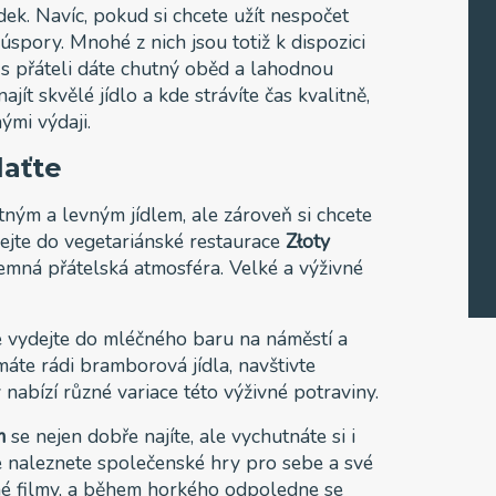
ek. Navíc, pokud si chcete užít nespočet
úspory. Mnohé z nich jsou totiž k dispozici
 s přáteli dáte chutný oběd a lahodnou
ít skvělé jídlo a kde strávíte čas kvalitně,
ými výdaji.
laťte
ným a levným jídlem, ale zároveň si chcete
ydejte do vegetariánské restaurace
Złoty
jemná přátelská atmosféra. Velké a výživné
e vydejte do mléčného baru na náměstí a
áte rádi bramborová jídla, navštivte
ý nabízí různé variace této výživné potraviny.
m
se nejen dobře najíte, ale vychutnáte si i
e naleznete společenské hry pro sebe a své
né filmy, a během horkého odpoledne se