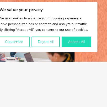
We value your privacy
FIND A JOB
We use cookies to enhance your browsing experience,
serve personalized ads or content, and analyze our traffic.
By clicking "Accept All", you consent to our use of cookies.
Customize
Reject All
Accept All
Performance Marketing: What
Does a Performance Manager
Do?
25 DUB 2022