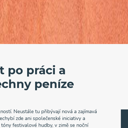
 po práci a
echny peníze
stí. Neustále tu přibývají nová a zajímavá
echybí zde ani společenské iniciativy a
í tóny festivalové hudby, v zimě se noční