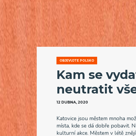
OBJEVUJTE POLSKO
Kam se vydat
neutratit vš
12 DUBNA, 2020
Katovice jsou městem mnoha možno
místa, kde se dá dobře pobavit. N
kulturní akce. Městem v létě zněj