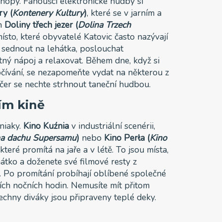
shopy. Fanoušci elektronické hudby si
ry (
Kontenery Kultury
)
, které se v jarním a
ch
Doliny třech jezer (
Dolina Trzech
ísto, které obyvatelé Katovic často nazývají
e sednout na lehátka, poslouchat
tný nápoj a relaxovat. Během dne, když si
čívání, se nezapomeňte vydat na některou z
ečer se nechte strhnout taneční hudbou.
ím kině
niaky.
Kino Kuźnia
v industriální scenérii,
na dachu Supersamu
)
nebo
Kino Perła (
Kino
teré promítá na jaře a v létě. To jsou místa,
átko a doženete své filmové resty z
a. Po promítání probíhají oblíbené společné
ích nočních hodin. Nemusíte mít přitom
echny diváky jsou připraveny teplé deky.
o