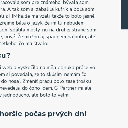
Pracovala som pre známeho, bývala som
a. A tak som si zabalila kufrík a bola som
li z HMka, že ma vzali, takže to bolo jasné
zrejme bála o jazyk, že im tu nebudem
 som spálila mosty, no na druhej strane som
je, nové. Že možno aj spadnem na hubu, ale
šetkého, čo ma štvalo.
cu?
si web a vyskočila na mňa ponuka práce vo
som si povedala, že to skúsim, nemám čo
o do nosa“. Zmeniť prácu bolo zase trošku
 nevedela, do čoho idem. G Partner mi ale
y jednoducho, ale bolo to veľmi
jhoršie počas prvých dní