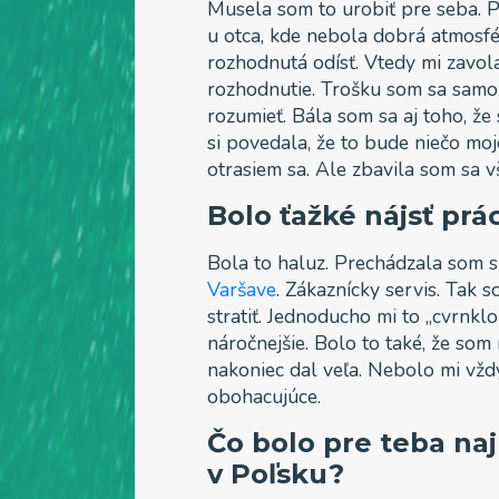
Musela som to urobiť pre seba. 
u otca, kde nebola dobrá atmosfér
rozhodnutá odísť. Vtedy mi zavola
rozhodnutie. Trošku som sa samo
rozumieť. Bála som sa aj toho, že
si povedala, že to bude niečo mo
otrasiem sa. Ale zbavila som sa v
Bolo ťažké nájsť prá
Bola to haluz. Prechádzala som 
Varšave
. Zákaznícky servis. Tak 
stratiť. Jednoducho mi to „cvrnkl
náročnejšie. Bolo to také, že som
nakoniec dal veľa. Nebolo mi vžd
obohacujúce.
Čo bolo pre teba na
v Poľsku?