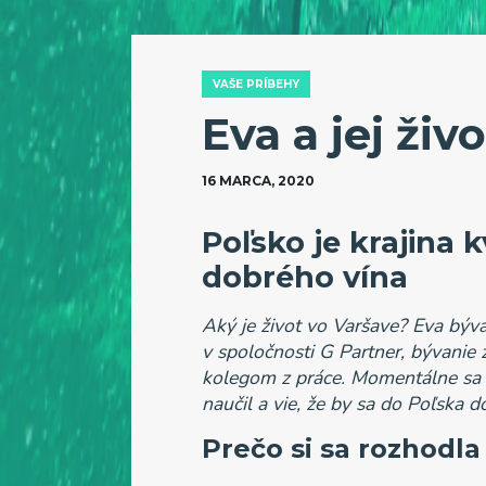
VAŠE PRÍBEHY
Eva a jej živ
16 MARCA, 2020
Poľsko je krajina k
dobrého vína
Aký je život vo Varšave? Eva býva
v spoločnosti G Partner, bývanie
kolegom z práce. Momentálne sa sť
naučil a vie, že by sa do Poľska do
Prečo si sa rozhodla