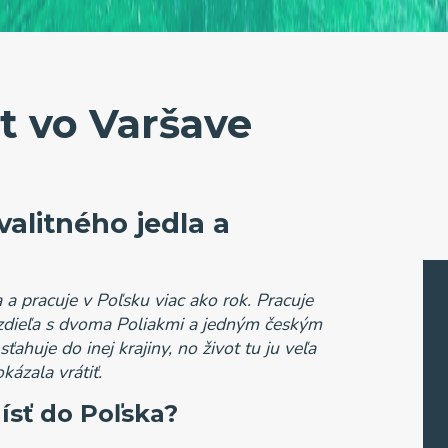
ot vo Varšave
valitného jedla a
 a pracuje v Poľsku viac ako rok. Pracuje
 zdieľa s dvoma Poliakmi a jedným českým
ahuje do inej krajiny, no život tu ju veľa
kázala vrátiť.
 ísť do Poľska?