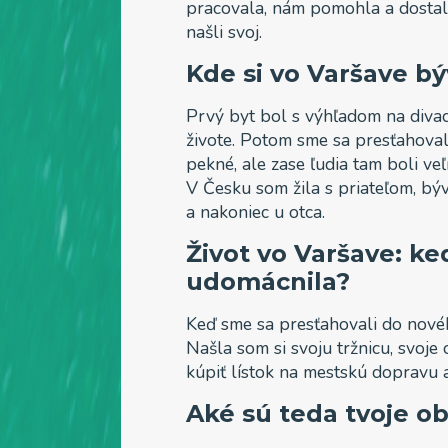
pracovala, nám pomohla a dostal
našli svoj.
Kde si vo Varšave bý
Prvý byt bol s výhľadom na divad
živote. Potom sme sa presťahovali
pekné, ale zase ľudia tam boli veľ
V Česku som žila s priateľom, bý
a nakoniec u otca.
Život vo Varšave: ke
udomácnila?
Keď sme sa presťahovali do nového
Našla som si svoju tržnicu, svoje
kúpiť lístok na mestskú dopravu 
Aké sú teda tvoje o