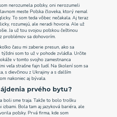
a som nerozumela poľsky, oni nerozumeli
hlavnom meste Poľska človeka, ktorý nemal
icky. To som teda vôbec nečakala. Aj teraz
licky, rozumejú, ale neradi hovoria. Ale už
pšie. Ja už tou svojou poľskou češtinou
ez problémov sa dohovorím.
 koľko času mi zaberie presun, ako sa
o týždni som to už v pohode zvládla. Určite
 dokáže v tomto svojho zamestnanca
mi veľa strašne fajn ľudí. Na školení som sa
, s dievčinou z Ukrajiny a s ďalším
om nakoniec aj bývala.
nájdenia prvého bytu?
a boli sme traja. Takže to bolo trošku
 izbami. Bola tam aj jazyková bariéra, ale
orila poľsky. Prvá firma, kde som