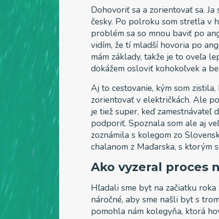
Dohovoriť sa a zorientovať sa. J
česky. Po polroku som stretla v 
problém sa so mnou baviť po angl
vidím, že tí mladší hovoria po ang
mám základy, takže je to oveľa le
dokážem osloviť kohokoľvek a b
Aj to cestovanie, kým som zistila,
zorientovať v električkách. Ale p
je tiež super, keď zamestnávateľ
podporiť. Spoznala som ale aj veľ
zoznámila s kolegom zo Slovenska
chalanom z Maďarska, s ktorým s
Ako vyzeral proces 
Hľadali sme byt na začiatku roka 
náročné, aby sme našli byt s tromi
pomohla nám kolegyňa, ktorá hov