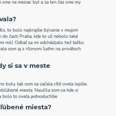
i sme na mesiac byt a za ten čas sme my
vala?
lo, to bolo najkrajšie bývanie v mojom
 do časti Praha, kde to už nebolo také
mi milí. Odtiaľ sa mi odchádzalo tiež ťažko.
vala som aj s rôznymi ľuďmi na privátoch
dy si sa v meste
 bytu, tak som sa začala cítiť oveľa lepšie.
 obľúbené miesta. Naučila som sa kde si
a bolo to oveľa jednoduchšie.
bľúbené miesta?