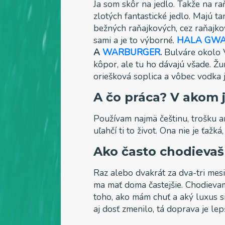
Ja som skôr na jedlo. Takže na 
zlotých fantastické jedlo. Majú 
bežných raňajkových, cez raňajko
sami a je to výborné.
HALA GWA
A
WARBURGER
.
Bulváre okolo V
kôpor, ale tu ho dávajú všade. Žu
oriešková soplica a vôbec vodka 
A čo práca? V akom 
Používam najmä češtinu, trošku ang
uľahčí ti to život. Ona nie je ťažk
Ako často chodieva
Raz alebo dvakrát za dva-tri mesi
ma mať doma častejšie. Chodiev
toho, ako mám chuť a aký luxus si
aj dosť zmenilo, tá doprava je lepš