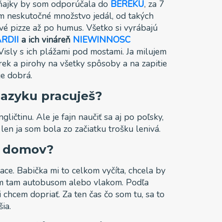
raňajky by som odporúčala do
BEREKU
, za 7
tam neskutočné množstvo jedál, od takých
vé pizze až po humus. Všetko si vyrábajú
RDII
a ich vináreň
NIEWINNOSC
isly s ich plážami pod mostami. Ja milujem
rek a pirohy na všetky spôsoby a na zapitie
je dobrá.
jazyku pracuješ?
ličtinu. Ale je fajn naučiť sa aj po poľsky,
á, len ja som bola zo začiatku trošku lenivá.
š domov?
ace. Babička mi to celkom vyčíta, chcela by
am tam autobusom alebo vlakom. Podľa
 chcem dopriať. Za ten čas čo som tu, sa to
ia.