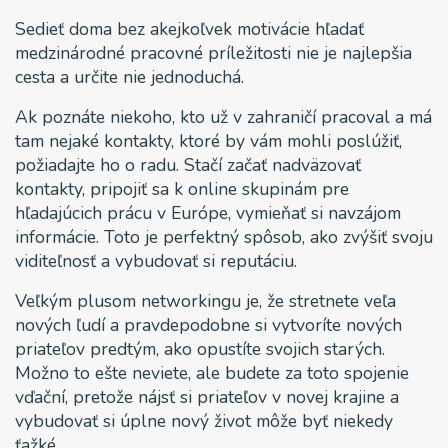
Sedieť doma bez akejkoľvek motivácie hľadať
medzinárodné pracovné príležitosti nie je najlepšia
cesta a určite nie jednoduchá.
Ak poznáte niekoho, kto už v zahraničí pracoval a má
tam nejaké kontakty, ktoré by vám mohli poslúžiť,
požiadajte ho o radu. Stačí začať nadväzovať
kontakty, pripojiť sa k online skupinám pre
hľadajúcich prácu v Európe, vymieňať si navzájom
informácie. Toto je perfektný spôsob, ako zvýšiť svoju
viditeľnosť a vybudovať si reputáciu.
Veľkým plusom networkingu je, že stretnete veľa
nových ľudí a pravdepodobne si vytvoríte nových
priateľov predtým, ako opustíte svojich starých.
Možno to ešte neviete, ale budete za toto spojenie
vďační, pretože nájsť si priateľov v novej krajine a
vybudovať si úplne nový život môže byť niekedy
ťažké.