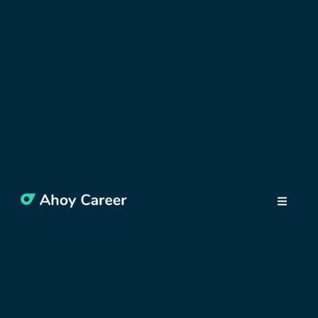
NÁJDI SI PRÁCU
Ako si nájsť prácu v