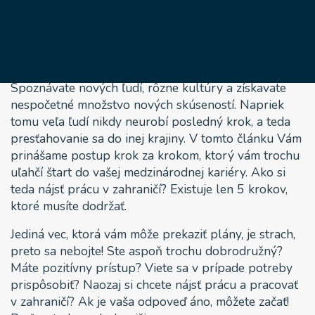
zahraničí
25 januára, 2021
Nájsť si novú prácu v zahraničí je úžasný pocit.
Spoznávate nových ľudí, rôzne kultúry a získavate
nespočetné množstvo nových skúseností. Napriek
tomu veľa ľudí nikdy neurobí posledný krok, a teda
presťahovanie sa do inej krajiny. V tomto článku Vám
prinášame postup krok za krokom, ktorý vám trochu
uľahčí štart do vašej medzinárodnej kariéry. Ako si
teda nájsť prácu v zahraničí? Existuje len 5 krokov,
ktoré musíte dodržať.
Jediná vec, ktorá vám môže prekaziť plány, je strach,
preto sa nebojte! Ste aspoň trochu dobrodružný?
Máte pozitívny prístup? Viete sa v prípade potreby
prispôsobiť? Naozaj si chcete nájsť prácu a pracovať
v zahraničí? Ak je vaša odpoveď áno, môžete začať!