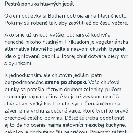
Pestrá ponuka hlavných jedál
Okrem polievky si Bulhari potrpia aj na hlavné jedlo.
Pokrmy sú robené tak, aby zasýtili až do času večere.
Ako sme už uviedli vyššie, bulharská kuchyňa
nenechá nikoho hladným. Príkladom je vegetariánska
alternatíva hlavného jedla s názvom
chushki byurek.
Ide o grilovanú papriku, ktorej chuť dotvára biely syr
s bylinkami.
K jednoduchším, ale chutným jedlám, patrí
bezpodmienečne
sirene po shopski.
Vaše chuťové
bunky sa potešia rôznym druhom zeleniny, pričom
dominujú najmä rajčiny. Ako je už zvykom, nemôže
chýbať ani veľký kus bieleho syru. Čerešničkou na
záver je na vrchu zapečené vajce, ktoré tvorí to pravé
orechové celého pokrmu. Dôležité treba podotknúť
aj to, že ho ocenia najmä
milovníci mexickej kuchyne,
nakoľko je dochutený čili papričkou. Príjemný zážitok