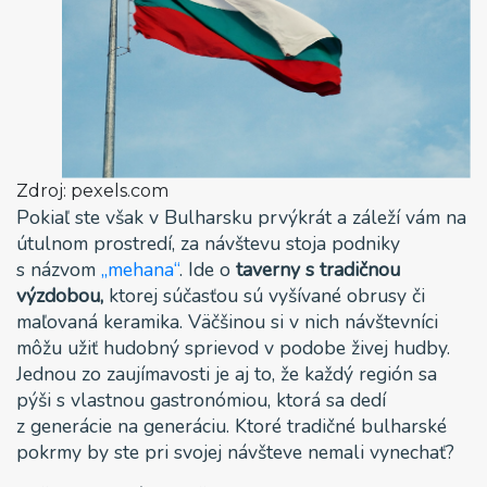
Zdroj: pexels.com
Pokiaľ ste však v Bulharsku prvýkrát a záleží vám na
útulnom prostredí, za návštevu stoja podniky
s názvom
„mehana“
. Ide o
taverny s tradičnou
výzdobou,
ktorej súčasťou sú vyšívané obrusy či
maľovaná keramika. Väčšinou si v nich návštevníci
môžu užiť hudobný sprievod v podobe živej hudby.
Jednou zo zaujímavosti je aj to, že každý región sa
pýši s vlastnou gastronómiou, ktorá sa dedí
z generácie na generáciu. Ktoré tradičné bulharské
pokrmy by ste pri svojej návšteve nemali vynechať?