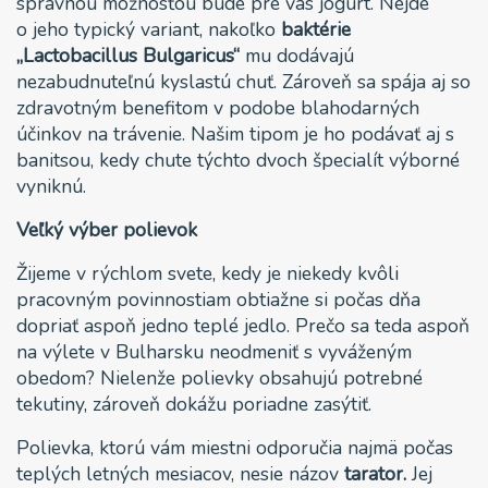
správnou možnosťou bude pre vás jogurt. Nejde
o jeho typický variant, nakoľko
baktérie
„Lactobacillus Bulgaricus“
mu dodávajú
nezabudnuteľnú kyslastú chuť. Zároveň sa spája aj so
zdravotným benefitom v podobe blahodarných
účinkov na trávenie. Našim tipom je ho podávať aj s
banitsou, kedy chute týchto dvoch špecialít výborné
vyniknú.
Veľký výber polievok
Žijeme v rýchlom svete, kedy je niekedy kvôli
pracovným povinnostiam obtiažne si počas dňa
dopriať aspoň jedno teplé jedlo. Prečo sa teda aspoň
na výlete v Bulharsku neodmeniť s vyváženým
obedom? Nielenže polievky obsahujú potrebné
tekutiny, zároveň dokážu poriadne zasýtiť.
Polievka, ktorú vám miestni odporučia najmä počas
teplých letných mesiacov, nesie názov
tarator.
Jej