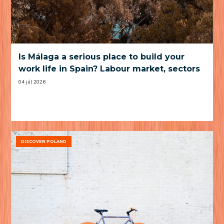
Is Málaga a serious place to build your
work life in Spain? Labour market, sectors
and practical trade-offs
04 júl 2026
DISCOVER POLAND