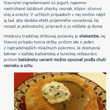
hlavnými ingredienciami sú jogurt, najemno
nastrúhané šalátové uhorky, cesnak, kôpor, olivový
olej a orechy. V určitých prípadoch v nej možno nájsť
aj ľad, aby dodala efekt príjemného osvieženia. Jej
recept je jednoduchý, pripraviť si ju môžete aj doma.
Imitáciou tradičnej držkovej polievky je
shekembe.
Jej
hlavnú prísadu tvoria držky, pričom ide o jeden
z najtradičnejších mliečnych pokrmov. Je dostupná
takmer v každej balkánskej a tureckej reštaurácii,
pričom
balkánsky variant možno spoznať podľa chuti
cesnaku a octu.