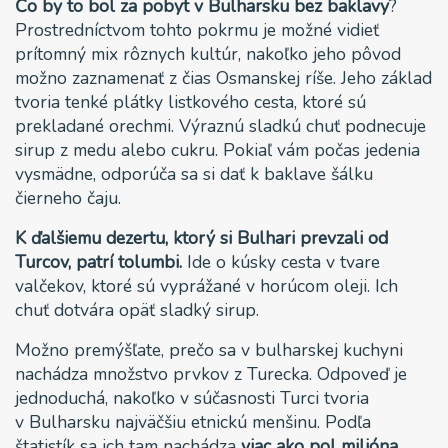
Čo by to bol za pobyt v Bulharsku bez baklavy
?
Prostredníctvom tohto pokrmu je možné vidieť
prítomný mix rôznych kultúr, nakoľko jeho pôvod
možno zaznamenať z čias Osmanskej ríše. Jeho základ
tvoria tenké plátky listkového cesta, ktoré sú
prekladané orechmi. Výraznú sladkú chuť podnecuje
sirup z medu alebo cukru. Pokiaľ vám počas jedenia
vysmädne, odporúča sa si dať k baklave šálku
čierneho čaju.
K ďalšiemu dezertu, ktorý si Bulhari prevzali od
Turcov, patrí tolumbi.
Ide o kúsky cesta v tvare
valčekov, ktoré sú vyprážané v horúcom oleji. Ich
chuť dotvára opäť sladký sirup.
Možno premýšľate, prečo sa v bulharskej kuchyni
nachádza množstvo prvkov z Turecka. Odpoveď je
jednoduchá, nakoľko v súčasnosti Turci tvoria
v Bulharsku najväčšiu etnickú menšinu. Podľa
štatistík sa ich tam nachádza
viac ako pol milióna.