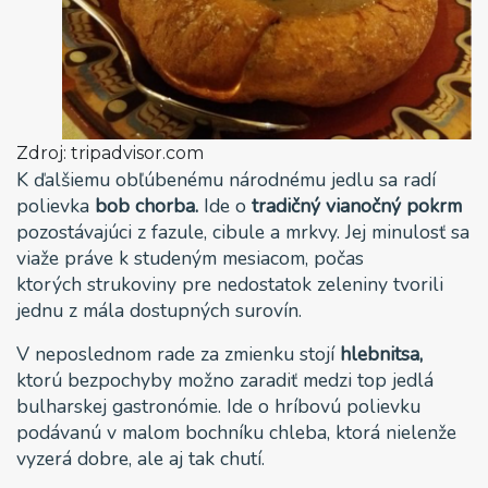
Zdroj: tripadvisor.com
K ďalšiemu obľúbenému národnému jedlu sa radí
polievka
bob chorba.
Ide o
tradičný vianočný pokrm
pozostávajúci z fazule, cibule a mrkvy. Jej minulosť sa
viaže práve k studeným mesiacom, počas
ktorých strukoviny pre nedostatok zeleniny tvorili
jednu z mála dostupných surovín.
V neposlednom rade za zmienku stojí
hlebnitsa,
ktorú bezpochyby možno zaradiť medzi top jedlá
bulharskej gastronómie. Ide o hríbovú polievku
podávanú v malom bochníku chleba, ktorá nielenže
vyzerá dobre, ale aj tak chutí.