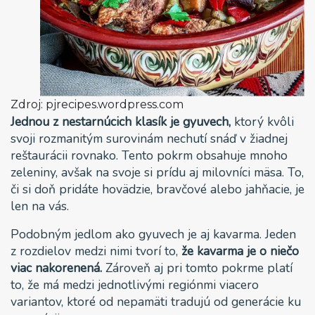
Zdroj: pjrecipes.wordpress.com
Jednou z nestarnúcich klasík je gyuvech,
ktorý kvôli
svoji rozmanitým surovinám nechutí snáď v žiadnej
reštaurácii rovnako. Tento pokrm obsahuje mnoho
zeleniny, avšak na svoje si prídu aj milovníci mäsa. To,
či si doň pridáte hovädzie, bravčové alebo jahňacie, je
len na vás.
Podobným jedlom ako gyuvech je aj kavarma. Jeden
z rozdielov medzi nimi tvorí to,
že kavarma je o niečo
viac nakorenená.
Zároveň aj pri tomto pokrme platí
to, že má medzi jednotlivými regiónmi viacero
variantov, ktoré od nepamäti tradujú od generácie ku