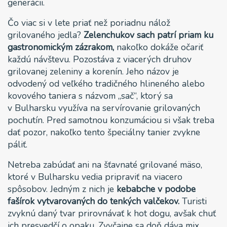
generácii.
Čo viac si v lete priať než poriadnu nálož
grilovaného jedla?
Zelenchukov sach patrí priam ku
gastronomickým zázrakom,
nakoľko dokáže očariť
každú návštevu. Pozostáva z viacerých druhov
grilovanej zeleniny a korenín. Jeho názov je
odvodený od veľkého tradičného hlineného alebo
kovového taniera s názvom „sač“, ktorý sa
v Bulharsku využíva na servírovanie grilovaných
pochutín. Pred samotnou konzumáciou si však treba
dať pozor, nakoľko tento špeciálny tanier zvykne
páliť.
Netreba zabúdať ani na šťavnaté grilované mäso,
ktoré v Bulharsku vedia pripraviť na viacero
spôsobov. Jedným z nich je
kebabche v podobe
fašírok vytvarovaných do tenkých valčekov.
Turisti
zvyknú daný tvar prirovnávať k hot dogu, avšak chuť
ich presvedčí o opaku. Zvyčajne sa doň dáva mix