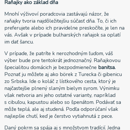
Raňajky ako základ dňa
Mnohí výživoví poradcovia zastávajú názor, že
raňajky tvoria najdôležitejšiu súčasť dňa. To, či ich
preferujete alebo ich pravidelne preskočíte, je len na
vás. Avšak v prípade bulharských raňajok sa oplatí
im dať šancu.
V prípade, že patríte k nerozhodným ľuďom, váš
výber bude pre tentokrát jednoznačný. Raňajkovou
špecialitou domácich je bezpodmienečne
banitsa.
Poznať ju môžete aj ako börek z Turecka či gibenicu
zo Srbska. Ide o koláč z lístkového cesta, ktorý je
najčastejšie plnený slaným bielym syrom. Výnimku
však netvoria ani jeho ostatné varianty, napríklad
s cibuľou, kapustou alebo so špenátom. Podávať sa
môže teplá, ale aj studená. Podľa odporúčaní však
najlepšie chutí, keď je čerstvo vytiahnutá z pece.
Daný pokrm sa spája aj s množstvom tradícií. Jedna