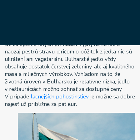
na ich národné špeciality.
Biela je farbou jogurtu
a balkánskeho syra. Zelená charakterizuje bylinky
dotvárajúce chuť jedál. V prípade červenej ide
o paradajky a červenú papriku, ktoré patria
k neoddeliteľnej súčasti bulharskej kuchyne.
Už zo spomenutých príkladov vyplýva, že ide o
naozaj pestrú stravu, pričom o pôžitok z jedla nie sú
ukrátení ani vegetariáni. Bulharské jedlo vždy
obsahuje dostatok čerstvej zeleniny, ale aj kvalitného
mäsa a mliečnych výrobkov. Vzhľadom na to, že
životná úroveň v Bulharsku je relatívne nízka, jedlo
v reštauráciách možno zohnať za dostupné ceny.
V prípade
lacnejších pohostinstiev
je možné sa dobre
najesť už približne za päť eur.