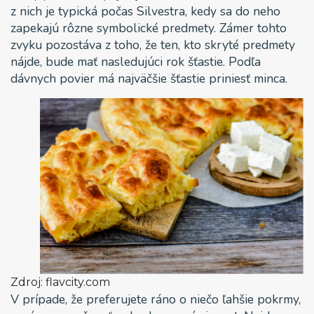
z nich je typická počas Silvestra, kedy sa do neho
zapekajú rôzne symbolické predmety. Zámer tohto
zvyku pozostáva z toho, že ten, kto skryté predmety
nájde, bude mať nasledujúci rok šťastie. Podľa
dávnych povier má najväčšie šťastie priniesť minca.
Zdroj: flavcity.com
V prípade, že preferujete ráno o niečo ľahšie pokrmy,