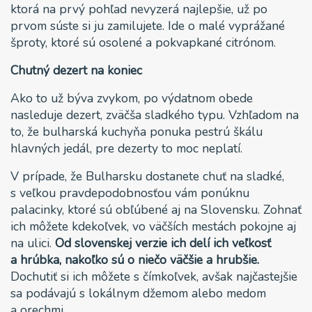
ktorá na prvý pohľad nevyzerá najlepšie, už po
prvom súste si ju zamilujete. Ide o malé vyprážané
šproty, ktoré sú osolené a pokvapkané citrónom.
Chutný dezert na koniec
Ako to už býva zvykom, po výdatnom obede
nasleduje dezert, zväčša sladkého typu. Vzhľadom na
to, že bulharská kuchyňa ponuka pestrú škálu
hlavných jedál, pre dezerty to moc neplatí.
V prípade, že Bulharsku dostanete chuť na sladké,
s veľkou pravdepodobnosťou vám ponúknu
palacinky, ktoré sú obľúbené aj na Slovensku. Zohnať
ich môžete kdekoľvek, vo väčších mestách pokojne aj
na ulici.
Od slovenskej verzie ich delí ich veľkosť
a hrúbka, nakoľko sú o niečo väčšie a hrubšie.
Dochutiť si ich môžete s čímkoľvek, avšak najčastejšie
sa podávajú s lokálnym džemom alebo medom
a orechmi.