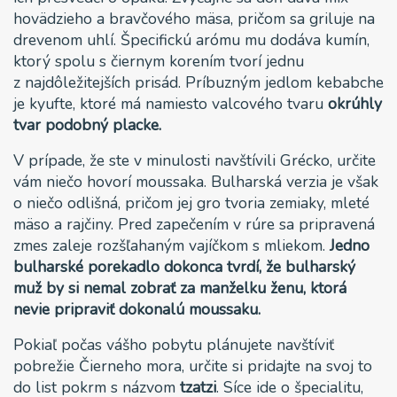
hovädzieho a bravčového mäsa, pričom sa griluje na
drevenom uhlí. Špecifickú arómu mu dodáva kumín,
ktorý spolu s čiernym korením tvorí jednu
z najdôležitejších prisád. Príbuzným jedlom kebabche
je kyufte, ktoré má namiesto valcového tvaru
okrúhly
tvar podobný placke.
V prípade, že ste v minulosti navštívili Grécko, určite
vám niečo hovorí moussaka. Bulharská verzia je však
o niečo odlišná, pričom jej gro tvoria zemiaky, mleté
mäso a rajčiny. Pred zapečením v rúre sa pripravená
zmes zaleje rozšľahaným vajíčkom s mliekom.
Jedno
bulharské porekadlo dokonca tvrdí, že bulharský
muž by si nemal zobrať za manželku ženu, ktorá
nevie pripraviť dokonalú moussaku.
Pokiaľ počas vášho pobytu plánujete navštíviť
pobrežie Čierneho mora, určite si pridajte na svoj to
do list pokrm s názvom
tzatzi
. Síce ide o špecialitu,