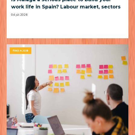
work life in Spain? Labour market, sectors
and practical trade-offs
04 júl 2026
FIND A JOB