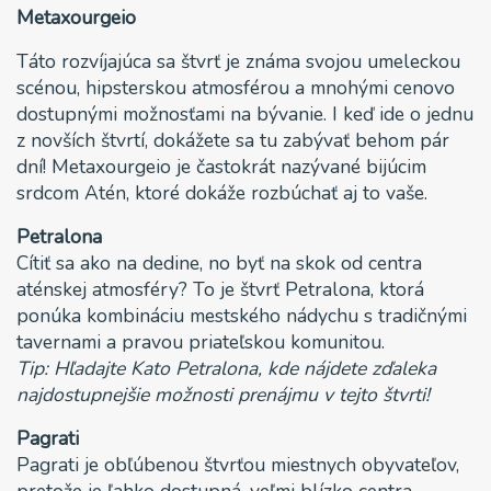
Metaxourgeio
Táto rozvíjajúca sa štvrť je známa svojou umeleckou
scénou, hipsterskou atmosférou a mnohými cenovo
dostupnými možnosťami na bývanie. I keď ide o jednu
z novších štvrtí, dokážete sa tu zabývať behom pár
dní! Metaxourgeio je častokrát nazývané bijúcim
srdcom Atén, ktoré dokáže rozbúchať aj to vaše.
Petralona
Cítiť sa ako na dedine, no byť na skok od centra
aténskej atmosféry? To je štvrť Petralona, ktorá
ponúka kombináciu mestského nádychu s tradičnými
tavernami a pravou priateľskou komunitou.
Tip: Hľadajte Kato Petralona, kde nájdete zďaleka
najdostupnejšie možnosti prenájmu v tejto štvrti!
Pagrati
Pagrati je obľúbenou štvrťou miestnych obyvateľov,
pretože je ľahko dostupná, veľmi blízko centra