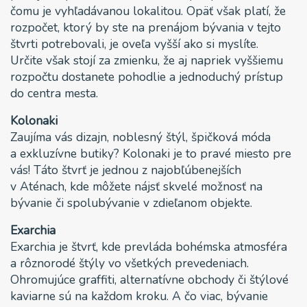
čomu je vyhľadávanou lokalitou. Opäť však platí, že
rozpočet, ktorý by ste na prenájom bývania v tejto
štvrti potrebovali, je oveľa vyšší ako si myslíte.
Určite však stojí za zmienku, že aj napriek vyššiemu
rozpočtu dostanete pohodlie a jednoduchý prístup
do centra mesta.
Kolonaki
Zaujíma vás dizajn, noblesný štýl, špičková móda
a exkluzívne butiky? Kolonaki je to pravé miesto pre
vás! Táto štvrť je jednou z najobľúbenejších
v Aténach, kde môžete nájsť skvelé možnosť na
bývanie či spolubývanie v zdieľanom objekte.
Exarchia
Exarchia je štvrť, kde prevláda bohémska atmosféra
a rôznorodé štýly vo všetkých prevedeniach.
Ohromujúce graffiti, alternatívne obchody či štýlové
kaviarne sú na každom kroku. A čo viac, bývanie