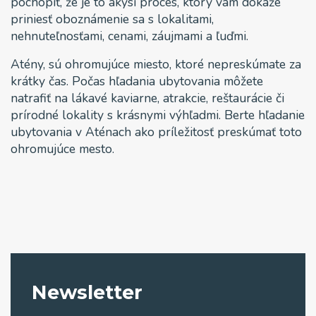
pochopiť, že je to akýsi proces, ktorý vám dokáže
priniesť oboznámenie sa s lokalitami,
nehnuteľnosťami, cenami, záujmami a ľuďmi.
Atény, sú ohromujúce miesto, ktoré nepreskúmate za
krátky čas. Počas hľadania ubytovania môžete
natrafiť na lákavé kaviarne, atrakcie, reštaurácie či
prírodné lokality s krásnymi výhľadmi. Berte hľadanie
ubytovania v Aténach ako príležitosť preskúmať toto
ohromujúce mesto.
Newsletter