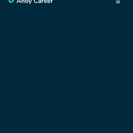
Atén? Nájdite svoj
nový domov
pomocou
niekoľkých
jednoduchých
krokov!
21 septembra, 2023
Atény sú neuveriteľne zábavným mestom pre život
s nekonečnými možnosťami stravovania a zážitkov
pre každý vkus a rozpočet. Aj napriek tomu, nie
každá časť Atén je rovnako prívetivá, najmä čo sa
týka hľadania ubytovania. Trpezlivosť je to hlavné, čo