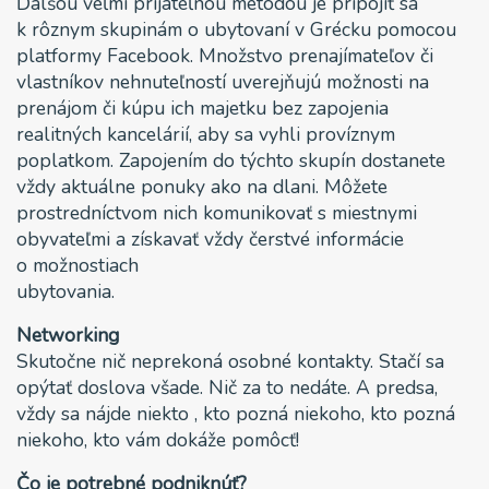
Ďalšou veľmi prijateľnou metódou je pripojiť sa
k rôznym skupinám o ubytovaní v Grécku pomocou
platformy Facebook. Množstvo prenajímateľov či
vlastníkov nehnuteľností uverejňujú možnosti na
prenájom či kúpu ich majetku bez zapojenia
realitných kancelárií, aby sa vyhli províznym
poplatkom. Zapojením do týchto skupín dostanete
vždy aktuálne ponuky ako na dlani. Môžete
prostredníctvom nich komunikovať s miestnymi
obyvateľmi a získavať vždy čerstvé informácie
o možnostiach
ubytovania.
Networking
Skutočne nič neprekoná osobné kontakty. Stačí sa
opýtať doslova všade. Nič za to nedáte. A predsa,
vždy sa nájde niekto , kto pozná niekoho, kto pozná
niekoho, kto vám dokáže pomôcť!
Čo je potrebné podniknúť?