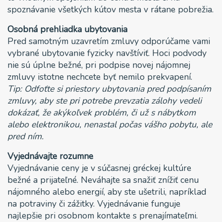
spoznávanie všetkých kútov mesta v rátane pobrežia.
Osobná prehliadka ubytovania
Pred samotným uzavretím zmluvy odporúčame vami
vybrané ubytovanie fyzicky navštíviť. Hoci podvody
nie sú úplne bežné, pri podpise novej nájomnej
zmluvy istotne nechcete byť nemilo prekvapení.
Tip: Odfoťte si priestory ubytovania pred podpísaním
zmluvy, aby ste pri potrebe prevzatia zálohy vedeli
dokázať, že akýkoľvek problém, či už s nábytkom
alebo elektronikou, nenastal počas vášho pobytu, ale
pred ním.
Vyjednávajte rozumne
Vyjednávanie ceny je v súčasnej gréckej kultúre
bežné a prijateľné. Neváhajte sa snažiť znížiť cenu
nájomného alebo energií, aby ste ušetrili, napríklad
na potraviny či zážitky. Vyjednávanie funguje
najlepšie pri osobnom kontakte s prenajímateľmi.