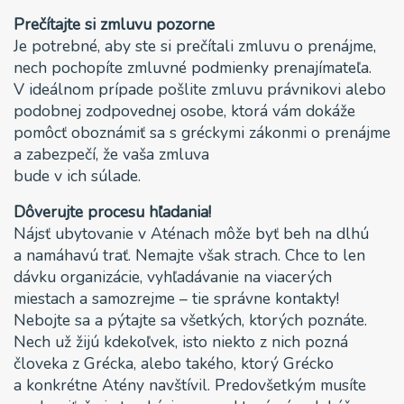
Prečítajte si zmluvu pozorne
Je potrebné, aby ste si prečítali zmluvu o prenájme,
nech pochopíte zmluvné podmienky prenajímateľa.
V ideálnom prípade pošlite zmluvu právnikovi alebo
podobnej zodpovednej osobe, ktorá vám dokáže
pomôcť oboznámiť sa s gréckymi zákonmi o prenájme
a zabezpečí, že vaša zmluva
bude v ich súlade.
Dôverujte procesu hľadania!
Nájsť ubytovanie v Aténach môže byť beh na dlhú
a namáhavú trať. Nemajte však strach. Chce to len
dávku organizácie, vyhľadávanie na viacerých
miestach a samozrejme – tie správne kontakty!
Nebojte sa a pýtajte sa všetkých, ktorých poznáte.
Nech už žijú kdekoľvek, isto niekto z nich pozná
človeka z Grécka, alebo takého, ktorý Grécko
a konkrétne Atény navštívil. Predovšetkým musíte