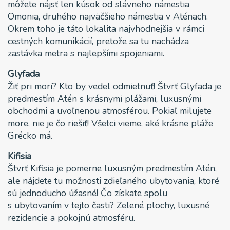
môžete nájsť len kúsok od slávneho námestia
Omonia, druhého najväčšieho námestia v Aténach.
Okrem toho je táto lokalita najvhodnejšia v rámci
cestných komunikácií, pretože sa tu nachádza
zastávka metra s najlepšími spojeniami.
Glyfada
Žiť pri mori? Kto by vedel odmietnuť! Štvrť Glyfada je
predmestím Atén s krásnymi plážami, luxusnými
obchodmi a uvoľnenou atmosférou. Pokiaľ milujete
more, nie je čo riešiť! Všetci vieme, aké krásne pláže
Grécko má.
Kifisia
Štvrť Kifisia je pomerne luxusným predmestím Atén,
ale nájdete tu možnosti zdieľaného ubytovania, ktoré
sú jednoducho úžasné! Čo získate spolu
s ubytovaním v tejto časti? Zelené plochy, luxusné
rezidencie a pokojnú atmosféru.