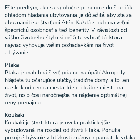
Ešte predtým, ako sa spoločne ponoríme do špecifík
ohľadom hľadania ubytovania, je dôležité, aby ste sa
oboznámili so štvrťami Atén. Každá z nich má veľmi
špecifickú osobnosť a tiež benefity. V závislosti od
vášho životného štýlu si môžete vybrať tú, ktorá
najviac vyhovuje vašim požiadavkám na život
a bývanie.
Plaka
Plaka je malebná štvrť priamo na úpätí Akropoly.
Nájdete tu očarujúce uličky, tradičné domy, a to len
na skok od centra mesta. Ide o ideálne miesto na
život, no o čosi náročnejšie na nájdenie optimálnej
ceny prenájmu.
Koukaki
Koukaki je štvrť, ktorá je oveľa praktickejšie
vybudovaná, na rozdiel od štvrti Plaka. Ponúka
pokojné bývanie v blízkosti známych pamiatok, vďaka