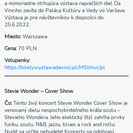
a mimoriadne strhujúca výstava najväčších diel Da
Vinciho zavíta do Paláca Kultúry a Vedy vo Varšave.
Výstava je pre návštevníkov k dispozícii do
25.6.2022.
Miesto:
Warszawa
Cena:
70 PLN
Vstupenky:
https://bilety.wystawadavinci.pl/MSI/mvc/pl
Stevie Wonder – Cover Show
Čo:
Tento živý koncert Stevie Wonder Cover Show je
venovaný dielu nespochybniteľného kráľa soulu –
Stevieho Wondera. Jeho elektický štýl zahŕňa prvky
funku, soulu, R&B, jazzu, blues a rock and rollu.
Nudiť sa určite nebudete! Koncerty sa odohrajú