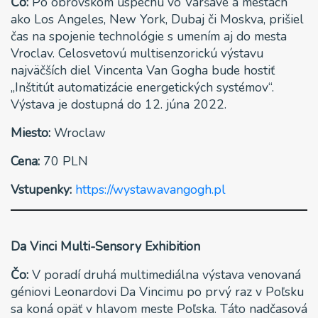
Čo:
Po obrovskom úspechu vo Varšave a mestách
ako Los Angeles, New York, Dubaj či Moskva, prišiel
čas na spojenie technológie s umením aj do mesta
Vroclav. Celosvetovú multisenzorickú výstavu
najväčších diel Vincenta Van Gogha bude hostiť
„Inštitút automatizácie energetických systémov“.
Výstava je dostupná do 12. júna 2022.
Miesto:
Wroclaw
Cena:
70 PLN
Vstupenky:
https://wystawavangogh.pl
Da Vinci Multi-Sensory Exhibition
Čo:
V poradí druhá multimediálna výstava venovaná
géniovi Leonardovi Da Vincimu po prvý raz v Poľsku
sa koná opäť v hlavom meste Poľska. Táto nadčasová