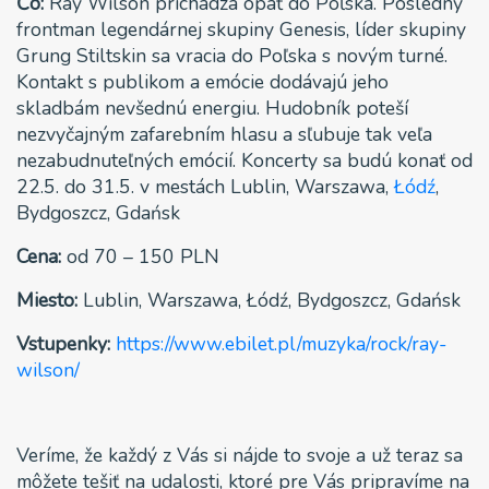
Čo:
Ray Wilson prichádza opäť do Poľska. Posledný
frontman legendárnej skupiny Genesis, líder skupiny
Grung Stiltskin sa vracia do Poľska s novým turné.
Kontakt s publikom a emócie dodávajú jeho
skladbám nevšednú energiu. Hudobník poteší
nezvyčajným zafarebním hlasu a sľubuje tak veľa
nezabudnuteľných emócií. Koncerty sa budú konať od
22.5. do 31.5. v mestách Lublin, Warszawa,
Łódź
,
Bydgoszcz, Gdańsk
Cena:
od 70 – 150 PLN
Miesto:
Lublin, Warszawa, Łódź, Bydgoszcz, Gdańsk
Vstupenky:
https://www.ebilet.pl/muzyka/rock/ray-
wilson/
Veríme, že každý z Vás si nájde to svoje a už teraz sa
môžete tešiť na udalosti, ktoré pre Vás pripravíme na