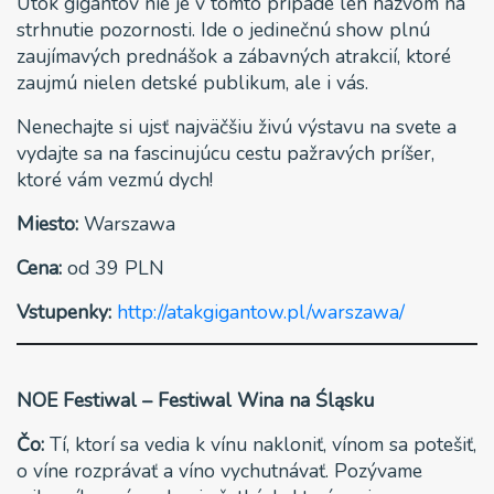
Útok gigantov nie je v tomto prípade len názvom na
strhnutie pozornosti. Ide o jedinečnú show plnú
zaujímavých prednášok a zábavných atrakcií, ktoré
zaujmú nielen detské publikum, ale i vás.
Nenechajte si ujsť najväčšiu živú výstavu na svete a
vydajte sa na fascinujúcu cestu pažravých príšer,
ktoré vám vezmú dych!
Miesto:
Warszawa
Cena:
od 39 PLN
Vstupenky:
http://atakgigantow.pl/warszawa/
NOE Festiwal – Festiwal Wina na Śląsku
Čo:
Tí, ktorí sa vedia k vínu nakloniť, vínom sa potešiť,
o víne rozprávať a víno vychutnávať. Pozývame