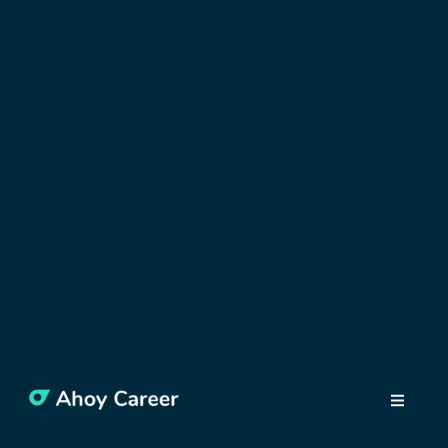
OBJAVUJTE POĽSKO
10 eventov, ktoré sa