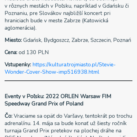
v rôznych mestách v Poľsku, napríklad v Gdańsku či
Poznaniu, pre Slovákov najbližší koncert pri
hraniciach bude v meste Zabrze (Katowická
aglomerácia).
Miesto:
Gdańsk, Bydgoszcz, Zabrze, Szczecin, Poznań
Cena:
od 130 PLN
Vstupenky:
https://kultura.trojmiasto.pl/Stevie-
Wonder-Cover-Show-imp516938.html
Eventy v Poľsku: 2022 ORLEN Warsaw FIM
Speedway Grand Prix of Poland
Čo:
Vraciame sa opäť do Varšavy, tentokrát po trochu
adrenalínu. 14. mája sa bude konať už šiesty ročník
turnaja Grand Prix pretekov na plochej dráhe na