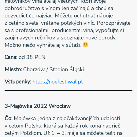
milovníkov vína ale aj všetkých, ktorí svoje
dobrodružstvo s vínom len začínajú a chcú sa
dozvedieť čo najviac. Môžete ochutnať nápoje
z celého sveta, vrátane poľských viníc. Porozprávajte
sa s profesionálmi producentmi vína, vypočujte si
zaujímavých rečníkov a spoznajte nové odrody.
Možno niečo vyhráte aj v súťaži.
Cena:
od 35 PLN
Miesto:
Chorzów / Stadion Śląski
Vstupenky:
https://noefestiwal.pl
3-Majówka 2022 Wrocław
Čo:
Majówka, jedna z najočakávanejších udalostí
v celom Poľsku, ktorá sa každý rok koná naprieč
celým Poľskom. Už 1. – 3. mája sa môžete tešiť na