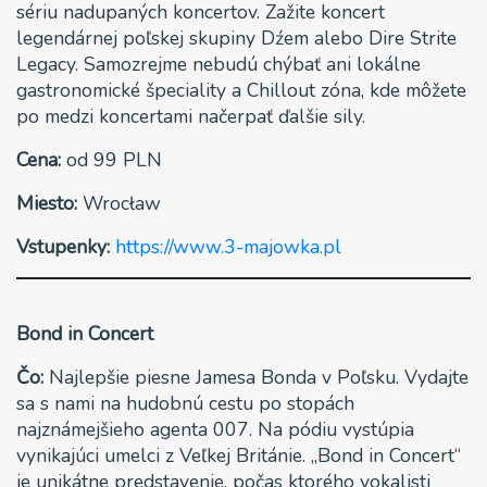
sériu nadupaných koncertov. Zažite koncert
legendárnej poľskej skupiny Dźem alebo Dire Strite
Legacy. Samozrejme nebudú chýbať ani lokálne
gastronomické špeciality a Chillout zóna, kde môžete
po medzi koncertami načerpať ďalšie sily.
Cena:
od 99 PLN
Miesto:
Wrocław
Vstupenky:
https://www.3-majowka.pl
Bond in Concert
Čo:
Najlepšie piesne Jamesa Bonda v Poľsku. Vydajte
sa s nami na hudobnú cestu po stopách
najznámejšieho agenta 007. Na pódiu vystúpia
vynikajúci umelci z Veľkej Británie. „Bond in Concert“
je unikátne predstavenie, počas ktorého vokalisti