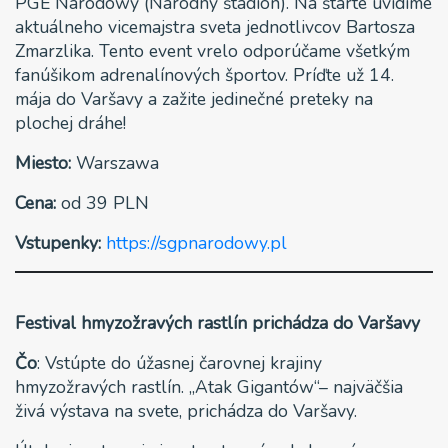
PGE Narodowy (Národný štadión). Na štarte uvidíme
aktuálneho vicemajstra sveta jednotlivcov Bartosza
Zmarzlika. Tento event vrelo odporúčame všetkým
fanúšikom adrenalínových športov. Príďte už 14.
mája do Varšavy a zažite jedinečné preteky na
plochej dráhe!
Miesto:
Warszawa
Cena:
od 39 PLN
Vstupenky:
https://sgpnarodowy.pl
Festival hmyzožravých rastlín prichádza do Varšavy
Čo
: Vstúpte do úžasnej čarovnej krajiny
hmyzožravých rastlín. „Atak Gigantów“– najväčšia
živá výstava na svete, prichádza do Varšavy.