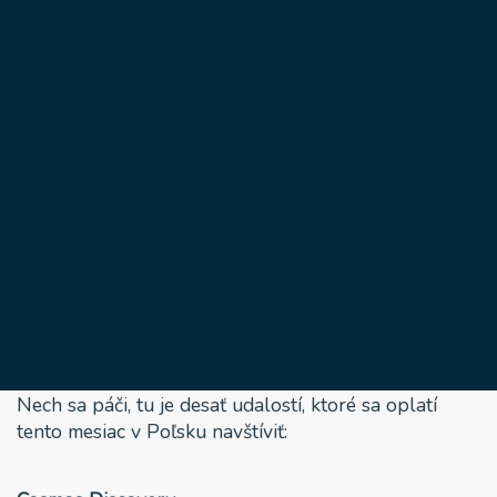
oplatí v Poľsku
navštíviť v mesiaci
máj
26 apríla, 2022
Aké budú eventy v Poľsku v máji? V tomto článku
sme si pre vás pripravili desať udalostí rôzneho
charakteru, ktoré sa budú konať v Poľsku v mesiaci
máj. Na svoje si prídu milovníci hudby, umenia,
adrenalínu, ale aj vína a budú sa konať v mestách
naprieč celým Poľskom. Od Krakova cez Varšavu až
po Gdańsk a neobídeme ani romantickú Wroclaw!
Nech sa páči, tu je desať udalostí, ktoré sa oplatí
tento mesiac v Poľsku navštíviť: