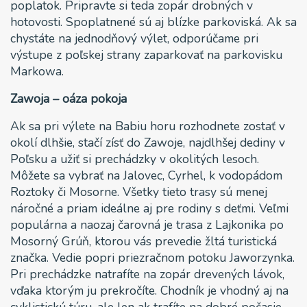
poplatok. Pripravte si teda zopár drobných v
hotovosti. Spoplatnené sú aj blízke parkoviská. Ak sa
chystáte na jednodňový výlet, odporúčame pri
výstupe z poľskej strany zaparkovať na parkovisku
Markowa.
Zawoja – oáza pokoja
Ak sa pri výlete na Babiu horu rozhodnete zostať v
okolí dlhšie, stačí zísť do Zawoje, najdlhšej dediny v
Poľsku a užiť si prechádzky v okolitých lesoch.
Môžete sa vybrať na Jalovec, Cyrhel, k vodopádom
Roztoky či Mosorne. Všetky tieto trasy sú menej
náročné a priam ideálne aj pre rodiny s deťmi. Veľmi
populárna a naozaj čarovná je trasa z Lajkonika po
Mosorný Grúň, ktorou vás prevedie žltá turistická
značka. Vedie popri priezračnom potoku Jaworzynka.
Pri prechádzke natrafíte na zopár drevených lávok,
vďaka ktorým ju prekročíte. Chodník je vhodný aj na
cyklistickú túru, ale len ak trafíte na dobré počasie.