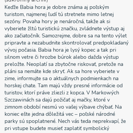
Keďže Babia hora je dobre známa aj poľským
turistom, najmenej ľudí tú stretnete mimo letnej
sezóny. Povaha hory je nenáročná, takže ak si
vyberiete žltú turistickú značku, zvládnete výstup aj
ako začiatočník. Samozrejme, dobre sa na tento výlet
pripravte a nezabudnite skontrolovať predpokladaný
vývoj počasia. Babia hora je lysý kopec a tak pri
silnom vetre či hrozbe búrok alebo dažďa výstup
preložte. Neoplatí sa zbytočne riskovať, pretože na
pláni sa nemáte kde skryť. Ak sa hore vyberiete v
zime, informujte sa o aktuálnych podmienkach na
horskej chate. Tam majú vždy presné informácie od
turistov, ktorí práve zliezli z kopca. V Markowých
Szczawinách sa dajú požičať aj mačky, ktoré v
zimnom období nesmú vo vašej výbave chýbať. Na
koniec ešte jedna dôležitá vec – poľské národné
parky sú spoplatnené. Nech vás teda neprekvapí, že
pri vstupe budete musieť zaplatiť symbolický