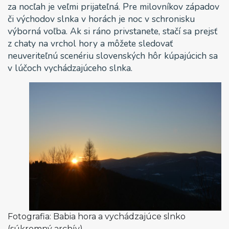
za nocľah je veľmi prijateľná. Pre milovníkov západov
či východov slnka v horách je noc v schronisku
výborná voľba. Ak si ráno privstanete, stačí sa prejsť
z chaty na vrchol hory a môžete sledovať
neuveriteľnú scenériu slovenských hôr kúpajúcich sa
v lúčoch vychádzajúceho slnka.
Fotografia: Babia hora a vychádzajúce slnko
(súkromný archív)