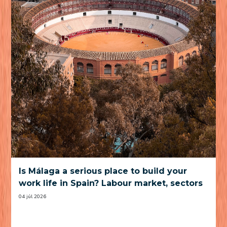
Is Málaga a serious place to build your
work life in Spain? Labour market, sectors
and practical trade-offs
04 júl 2026