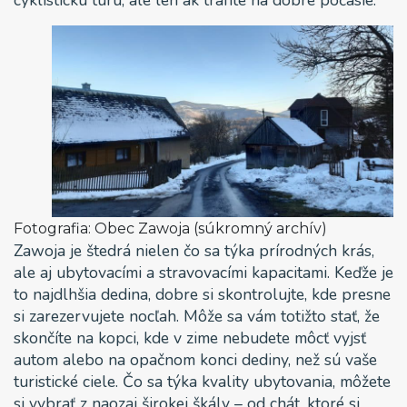
Fotografia: Obec Zawoja (súkromný archív)
Zawoja je štedrá nielen čo sa týka prírodných krás,
ale aj ubytovacími a stravovacími kapacitami. Keďže je
to najdlhšia dedina, dobre si skontrolujte, kde presne
si zarezervujete nocľah. Môže sa vám totižto stať, že
skončíte na kopci, kde v zime nebudete môcť vyjsť
autom alebo na opačnom konci dediny, než sú vaše
turistické ciele. Čo sa týka kvality ubytovania, môžete
si vybrať z naozaj širokej škály – od chát, ktoré si