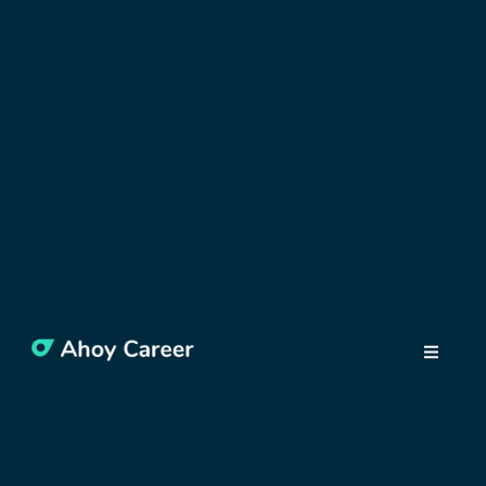
OBJAVUJTE POĽSKO
Hor sa do poľských