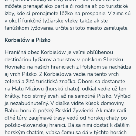
môžete prenajať ako partia či rodina až po turistické
izby, kde si prenajmete lôžko na prespanie. V zime sú
v okolí funkčné lyžiarske vleky, takže ak ste
fanúšikom lyžovania, určite si toto miesto zamilujete.
Korbielów a Pilsko
Hraničná obec Korbielów je veľmi obľúbenou
destináciou lyžiarov a turistov v poľskom Sliezsku.
Rovnako na našich hraniciach z Poľskom sa nachádza
aj vrch Pilsko. Z Korbielowa vedie na tento vrch
zelená a žltá turistická značka. Obomi sa dostanete
na Halu Miziovu (horskú chatu), odkiaľ vedie už len
krátky, hoci strmý svah, až na samotné Pilsko. Výhľad
je nezabudnuteľný. V diaľke vidíte kúsok domoviny,
Babiu horu či poľský Beskid Żywiecki. Ak máte radi
dlhé túry, zaujímavé trasy vedú od horskej chaty po
poľsko-slovenskej hranici. Dá sa nimi dostať k ďalším
horským chatám, vďaka čomu sa dá v týchto horách