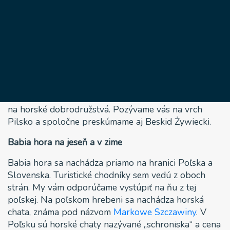
hôr!
5 mája, 2022
Hranica Poľska so Slovenskom je doslova rajom pre
všetkých nadšencov turistiky. Ak vám prídu na myseľ
iba Tatry, ečte ste nespoznali tajné zákutia poľských
hôr. Je teda načase odhaliť ďalšie fascinujúce miesta
na horské dobrodružstvá. Pozývame vás na vrch
Pilsko a spoločne preskúmame aj Beskid Żywiecki.
Babia hora na jeseň a v zime
Babia hora sa nachádza priamo na hranici Poľska a
Slovenska. Turistické chodníky sem vedú z oboch
strán. My vám odporúčame vystúpiť na ňu z tej
poľskej. Na poľskom hrebeni sa nachádza horská
chata, známa pod názvom
Markowe Szczawiny
. V
Poľsku sú horské chaty nazývané „schroniska“ a cena