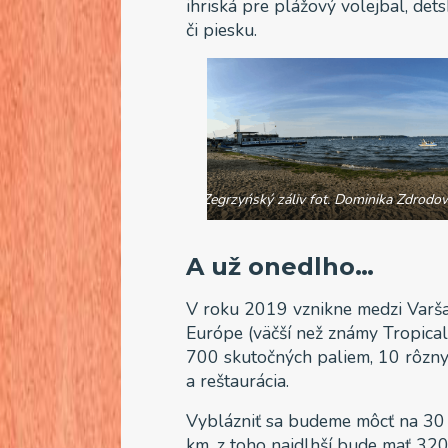
ihriská pre plážový volejbal, dets
či piesku.
Zegrzyńský záliv fot. Dominika Zdrodo
A už onedlho…
V roku 2019 vznikne medzi Varša
Európe (väčší než známy Tropical 
700 skutočných paliem, 10 rôznyc
a reštaurácia.
Vyblázniť sa budeme môcť na 30 
km, z toho najdlhší bude mať 32