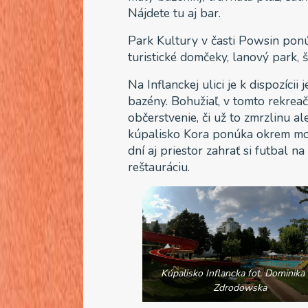
Nájdete tu aj bar.
Park Kultury v časti Powsin ponú
turistické domčeky, lanový park, 
Na Inflanckej ulici je k dispozíci
bazény. Bohužiaľ, v tomto rekreač
občerstvenie, či už to zmrzlinu al
kúpalisko Kora ponúka okrem mož
dní aj priestor zahrať si futbal na
reštauráciu.
Kúpalisko Inflancka fot. Dominika
Zdrodowska