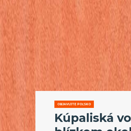
OBJAVUJTE POĽSKO
Kúpaliská vo