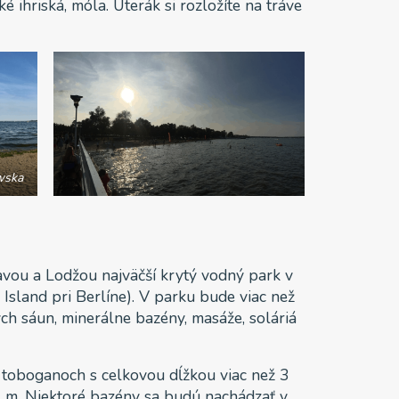
ké ihriská, móla. Uterák si rozložíte na tráve
wska
vou a Lodžou najväčší krytý vodný park v
Island pri Berlíne). V parku bude viac než
h sáun, minerálne bazény, masáže, soláriá
toboganoch s celkovou dĺžkou viac než 3
0 m. Niektoré bazény sa budú nachádzať v