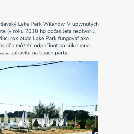
aršavský Lake Park Wilanów. V uplynulých
te (v roku 2018 ho počas leta neotvorili,
budúci rok bude Lake Park fungovať ako
očas dňa môžete odpočinúť na súkromnej
zasa zabavíte na beach party.