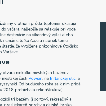
í
ázdniny v plnom prúde, teplomer ukazuje
do večera, najlepšie sa relaxuje pri vode.
lne destinácie na víkendový výlet alebo
ak nemáme toľko času a napriek tomu
 štastie, že vytúžené prázdninové útočisko
o Varšave.
ave
y otvára niekoľko mestských bazénov –
 v mestskej časti
Powsin
, na
Inflanckej ulici
a
zyszyński. Od budúceho roka sa k nim pridá
u 2018 prebiehala rekonštrukcia).
zícii tri bazény (športový, rekreačný a
a, prezliekareň, sprchy a detské ihrisko.