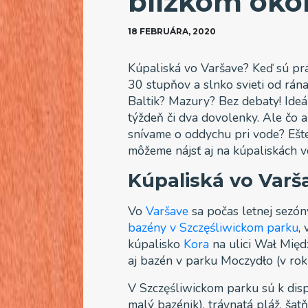
blízkom okol
18 FEBRUÁRA, 2020
Kúpaliská vo Varšave? Keď sú pr
30 stupňov a slnko svieti od rána 
Baltik? Mazury? Bez debaty! Ideá
týždeň či dva dovolenky. Ale čo 
snívame o oddychu pri vode? Ešte
môžeme nájsť aj na kúpaliskách v
Kúpaliská vo Varš
Vo
Varšave
sa počas letnej sezón
bazény v Szczęśliwickom parku
,
kúpalisko
Kora
na ulici Wał Międ
aj bazén v parku Moczydło (v rok
V Szczęśliwickom parku sú k dispo
malý bazénik), trávnatá pláž, šatň