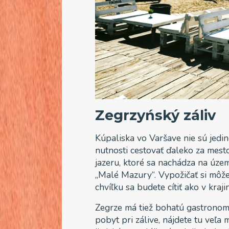
Zegrzyńský záliv
Kúpaliska vo Varšave nie sú jedin
nutnosti cestovať ďaleko za mest
jazeru, ktoré sa nachádza na úze
„Malé Mazury“. Vypožičať si môžet
chvíľku sa budete cítiť ako v kraji
Zegrze má tiež bohatú gastronom
pobyt pri zálive, nájdete tu veľa