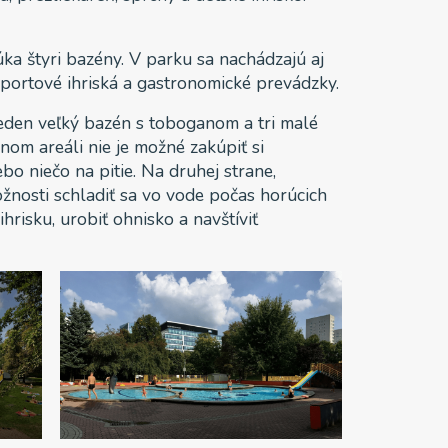
ka štyri bazény. V parku sa nachádzajú aj
športové ihriská a gastronomické prevádzky.
i jeden veľký bazén s toboganom a tri malé
nom areáli nie je možné zakúpiť si
ebo niečo na pitie. Na druhej strane,
nosti schladiť sa vo vode počas horúcich
 ihrisku, urobiť ohnisko a navštíviť