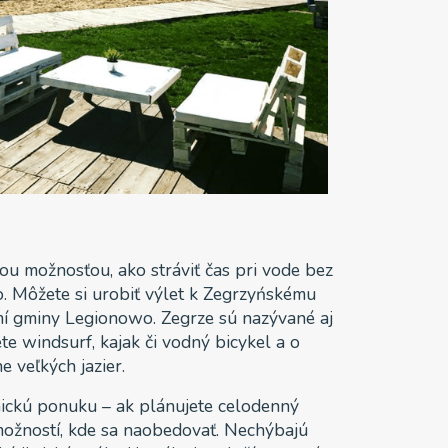
ou možnosťou, ako stráviť čas pri vode bez
o. Môžete si urobiť výlet k Zegrzyńskému
mí gminy Legionowo. Zegrze sú nazývané aj
e windsurf, kajak či vodný bicykel a o
ne veľkých jazier.
ickú ponuku – ak plánujete celodenný
 možností, kde sa naobedovať. Nechýbajú