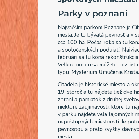
Parky v poznani
Najväčším parkom Poznane je Cita
mesta. Je to bývalá pevnosť a v s
cca 100 ha. Počas roka sa tu koná
a spoločenských podujatí. Najviac
februári sa tu koná rekonštrukci
Veľkou nocou sa môžete pozrieť n
typu: Mysterium Umučenie Krista
Citadela je historické miesto a o
19. storočia tu nájdete tiež dve 
zbraní a pamiatok z druhej svetove
niektoré zaujímavosti, ktoré tu n
v parku nájdete veľa tajomných m
neprístupných miestností. Je pot
pevnosťou a preto zvyšky dávnych 
mesta.