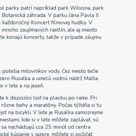
é parky patrí napríklad park Wilsona, park
o Botanická záhrada. V parku Jána Pavla II.
o každoročný Koncert filmovej hudby. V
 mnoho zaujímavých rastlín, ale aj miesto
ete konajú koncerty, takže v prípade záujmu
é potešia milovníkov vody. Cez mesto tečie
jazero Rusalka a umelú vodnú nádrž Malta.
te v lete a na jeseň.
e k dispozícii loď na plavbu po rieke. Pri
ú rôzne behy a maratóny. Počas týždňa si tu
sť na bicykli. V lete je Rusalka samozrejme
miestami, kde si v lete môžete zaplávať, sú
é sa nachádzajú cca 25 minút od centra
ické kúpanie v jazere, môžete si požičať