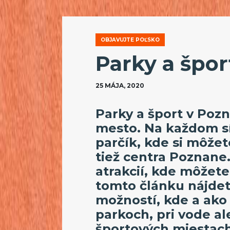
OBJAVUJTE POĽSKO
Parky a špor
25 MÁJA, 2020
Parky a šport v Pozn
mesto. Na každom sí
parčík, kde si môže
tiež centra Poznan
atrakcií, kde môžete 
tomto článku nájde
možností, kde a ako 
parkoch, pri vode a
športových miestac