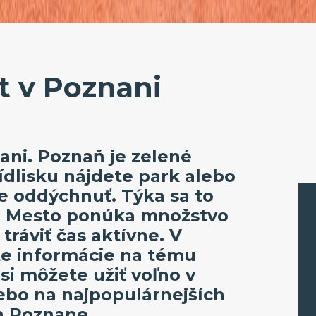
t v Poznani
ani. Poznaň je zelené
dlisku nájdete park alebo
te oddýchnuť. Týka sa to
e. Mesto ponúka množstvo
tráviť čas aktívne. V
te informácie na tému
si môžete užiť voľno v
lebo na najpopulárnejších
h Poznane.