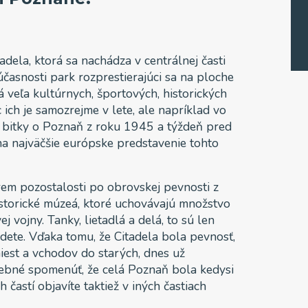
dela, ktorá sa nachádza v centrálnej časti
účasnosti park rozprestierajúci sa na ploche
 veľa kultúrnych, športových, historických
 ich je samozrejme v lete, ale napríklad vo
a bitky o Poznaň z roku 1945 a týždeň pred
a najväčšie európske predstavenie tohto
.
krem pozostalosti po obrovskej pevnosti z
historické múzeá, ktoré uchovávajú množstvo
j vojny. Tanky, lietadlá a delá, to sú len
ájdete. Vďaka tomu, že Citadela bola pevnosť,
iest a vchodov do starých, dnes už
rebné spomenúť, že celá Poznaň bola kedysi
častí objavíte taktiež v iných častiach