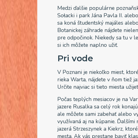
Medzi ďalšie populárne poznaňsk
Sołacki i park Jána Pavla II. aleb
sa koná študentský majáles aleb
Botanickej záhrade nájdete nielen
pre odpočinok. Niekedy sa tu v l
si ich môžete naplno užiť.
Pri
vod
e
V Poznani je niekoľko miest, ktor
rieka Warta, nájdete v ňom tiež 
Určite najviac si tieto miesta užije
Počas teplých mesiacov je na Vart
jazere Rusalka sa celý rok konaj
ale môžete sami zabehať alebo vyj
využívaná aj na kúpanie. Ďalšími 
jazerá Strzeszynek a Kiekrz, ktor
mesta. Ak vás prestane baviť klas