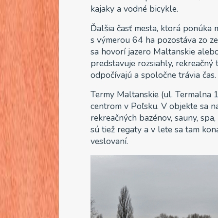
kajaky a vodné bicykle.
Ďalšia časť mesta, ktorá ponúka m
s výmerou 64 ha pozostáva zo zel
sa hovorí jazero Maltanskie aleb
predstavuje rozsiahly, rekreačný
odpočívajú a spoločne trávia čas.
Termy Maltanskie (ul. Termalna 
centrom v Poľsku. V objekte sa 
rekreačných bazénov, sauny, spa, 
sú tiež regaty a v lete sa tam ko
veslovaní.