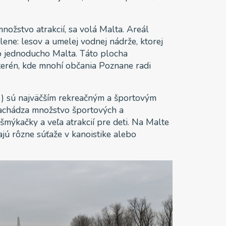
nožstvo atrakcií, sa volá Malta. Areál
ene: lesov a umelej vodnej nádrže, ktorej
o jednoducho Malta. Táto plocha
 terén, kde mnohí občania Poznane radi
1) sú najväčším rekreačným a športovým
nachádza množstvo športových a
šmýkačky a veľa atrakcií pre deti. Na Malte
najú rôzne súťaže v kanoistike alebo