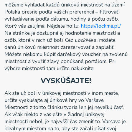
môžeme vyhľadať každú únikovú miestnosť na území
Poľska presne podľa vašich preferencií – filtrovať
vyhľadávanie podľa dátumu, hodiny a počtu osôb,
ktorý vás zaujíma. Nájdete ho tu:
https://lockme.pl/
Na stránke je dostupné aj hodnotenie miestností a
osôb, ktoré v nich už boli. Cez
LockMe
si môžete
danú únikovú miestnosť zarezervovať a zaplatiť.
Môžete niekomu kúpiť darčekový voucher na zvolenú
miestnosť a využiť zľavy ponúkané portálom. Pri
výbere miestnosti tam určite nakuknite.
VYSKÚŠAJTE!
Ak ste už boli v únikovej miestnosti v inom meste,
určite vyskúšajte aj únikové hry vo Varšave.
Miestnosti z tohto článku tvoria len jej neveľkú časť.
Ak však niekto z vás ešte v žiadnej únikovej
miestnosti nebol, je najvyšší čas zmeniť to. Varšava je
ideálnym miestom na to, aby ste začali písať svoj