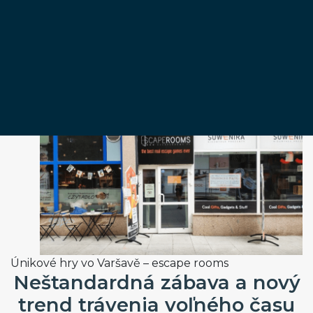
Varšave: Escape
Rooms
18 februára, 2020
Únikové hry vo Varšavě – escape rooms
Neštandardná zábava a nový
trend trávenia vo
ľ
ného
č
asu