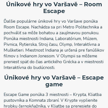
Únikové hry vo Varšavě – Room
Escape
Ďalšie populárne únikové hry vo Varšave ponúka
Room Escape. Nachádza sa pri Metro Politechnika a
pochváliť sa môže bohatou a zaujímavou ponukou.
Ponúka miestnosti Indiana, Laboratórium, Múzem,
Pivnica, Rytierska, Stroj času, Olymp, Interaktívna a
Mušketieri. Miestnosť Indiana je určená pre fanúšikov
filmov s Indianom Jonesom. V Olympii sa môžeme
preniesť späť do čias antického Grécka a v miestnosti
Interaktívna do budúcnosti.
Únikové hry vo Varšavě – Escape
game
Escape Game ponúka 3 miestnosti – Krypta, Kliatba
pustovníka a Komnata zbraní. V Krypte vyplienite
hrobku černokňažníka, v Kliatbe sa prenesiete do