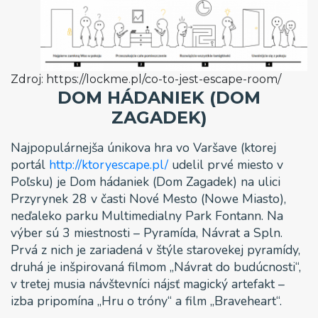
Zdroj: https://lockme.pl/co-to-jest-escape-room/
DOM HÁDANIEK (DOM
ZAGADEK)
Najpopulárnejša únikova hra vo Varšave (ktorej
portál
http://ktoryescape.pl/
udelil prvé miesto v
Poľsku) je Dom hádaniek (Dom Zagadek) na ulici
Przyrynek 28 v časti Nové Mesto (Nowe Miasto),
neďaleko parku Multimedialny Park Fontann. Na
výber sú 3 miestnosti – Pyramída, Návrat a Spln.
Prvá z nich je zariadená v štýle starovekej pyramídy,
druhá je inšpirovaná filmom „Návrat do budúcnosti“,
v tretej musia návštevníci nájsť magický artefakt –
izba pripomína „Hru o tróny“ a film „Braveheart“.