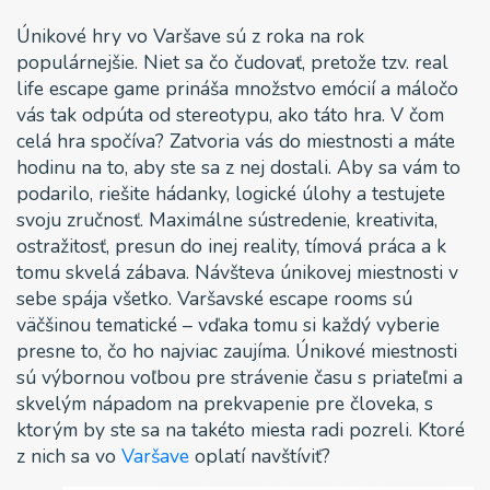
Únikové hry vo Varšave sú z roka na rok
populárnejšie. Niet sa čo čudovať, pretože tzv. real
life escape game prináša množstvo emócií a máločo
vás tak odpúta od stereotypu, ako táto hra. V čom
celá hra spočíva? Zatvoria vás do miestnosti a máte
hodinu na to, aby ste sa z nej dostali. Aby sa vám to
podarilo, riešite hádanky, logické úlohy a testujete
svoju zručnosť. Maximálne sústredenie, kreativita,
ostražitosť, presun do inej reality, tímová práca a k
tomu skvelá zábava. Návšteva únikovej miestnosti v
sebe spája všetko. Varšavské escape rooms sú
väčšinou tematické – vďaka tomu si každý vyberie
presne to, čo ho najviac zaujíma. Únikové miestnosti
sú výbornou voľbou pre strávenie času s priateľmi a
skvelým nápadom na prekvapenie pre človeka, s
ktorým by ste sa na takéto miesta radi pozreli. Ktoré
z nich sa vo
Varšave
oplatí navštíviť?