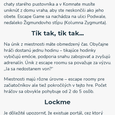
chaty starého pustovníka a v Komnate musíte
uniknúť z domu vraha, aby ste neskončili ako jeho
obete. Escape Game sa nachádza na ulici Podwale,
neďaleko Žigmundovho stĺpu (Kolumna Zygmunta).
Tik tak, tik tak…
Na únik z miestnosti máte obmedzený čas. Obyčajne
hráči dostanú jednu hodinu – tikajúce hodinky
vybičujú emócie, podporia snahu zabojovať a zvyšujú
adrenalín. Únik z escape roomu sa považuje za výzvu.
„Ja sa nedostanem von?“
Miestnosti majú rôzne úrovne – escape roomy pre
začiatočníkov ale tiež pokročilých v tejto hre. Počet
hráčov sa obvykle pohybuje od 2 do 5 osôb.
Lockme
Je dôležité upozorniť, že existuje portál, cez ktorý