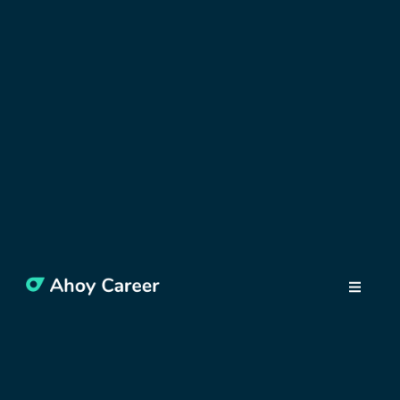
OBJAVUJTE POĽSKO
Únikové hry vo