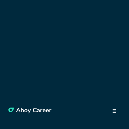
PRÁCA V POĽSKU
S čím ti môže