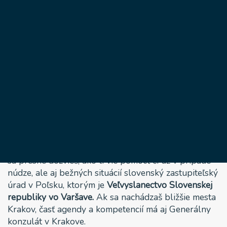
pomôcť
Veľvyslanectvo
Slovenskej
republiky vo
Varšave
25 apríla, 2023
Dnes sme si pre teba pripravili špeciálny článok, kde
sa presne dozvieš, ako ti vie pomôcť či už v prípade
núdze, ale aj bežných situácií slovenský zastupiteľský
úrad v Poľsku, ktorým je
Veľvyslanectvo Slovenskej
republiky vo Varšave.
Ak sa nachádzaš bližšie mesta
Krakov, časť agendy a kompetencií má aj Generálny
konzulát v Krakove.