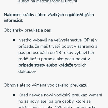
alebo na medzinárodnej úrovni.
Nakoniec krátky súhrn všetkých najdôležitejších
informácií:
Občiansky preukaz a pas
všetko vybavíš na veľvyslanectve. OP aj v
prípade, že máš trvalý pobyt v zahraničí a
pas pri osobách do 18 rokov vybaví len
rodič, tiež ti poradia ako postupovať
v
prípade straty alebo krádeže
tvojich
dokladov
Obnova alebo výmena vodičského preukazu
úrad nevydá nový vodičský preukaz, vymení
ho za nový, ale iba pre osoby, ktoré sa
zdržiavajú viac ako 185 dní na Slovensku.