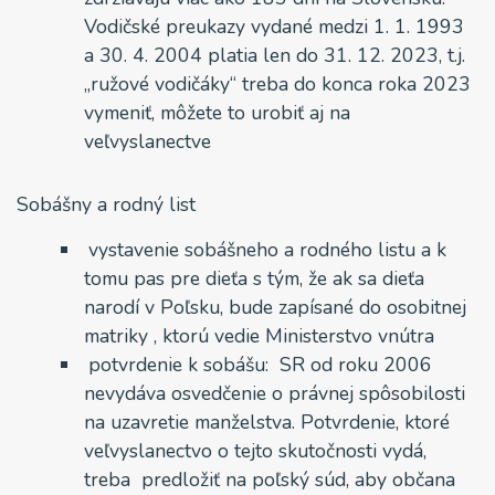
Vodičské preukazy vydané medzi 1. 1. 1993
a 30. 4. 2004 platia len do 31. 12. 2023, t.j.
„ružové vodičáky“ treba do konca roka 2023
vymeniť, môžete to urobiť aj na
veľvyslanectve
Sobášny a rodný list
vystavenie sobášneho a rodného listu a k
tomu pas pre dieťa s tým, že ak sa dieťa
narodí v Poľsku, bude zapísané do osobitnej
matriky , ktorú vedie Ministerstvo vnútra
potvrdenie k sobášu: SR od roku 2006
nevydáva osvedčenie o právnej spôsobilosti
na uzavretie manželstva. Potvrdenie, ktoré
veľvyslanectvo o tejto skutočnosti vydá,
treba predložiť na poľský súd, aby občana