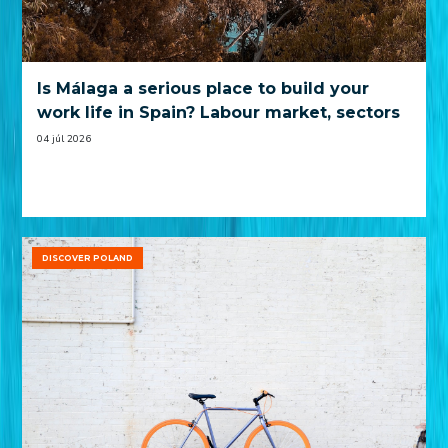
Is Málaga a serious place to build your
work life in Spain? Labour market, sectors
and practical trade-offs
04 júl 2026
DISCOVER POLAND