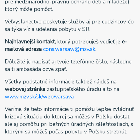
pre medzinárodno-právnu ochranu detí a mládeže),
ktorý môže pomôcť.
Veľvyslanectvo poskytuje služby aj pre cudzincov, čo
sa týka víz a udelenia pobytu v SR.
Najhlavnejší kontakt,
ktorý potrebuješ vedieť je
e-
mailová adresa
cons.warsaw@mzv.sk
.
Dôležité je napísať aj tvoje telefónne číslo, následne
sa ti ambasáda ozve späť.
Všetky podstatné informácie taktiež nájdeš na
webovej stránke
zastupiteľského úradu a to na
www.mzv.sk/sk/web/varsava
Veríme, že tieto informácie ti pomôžu lepšie zvládnuť
krízovú situáciu do ktorej sa môžeš v Poľsku dostať,
ale aj pomôžu pri bežných úradných záležitostiach, s
ktorými sa môžeš počas pobytu v Poľsku stretnúť.