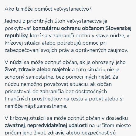
Ako ti môže pomôcť veľvyslanectvo?
Jednou z prioritných úloh veľvyslanectva je
poskytovať
konzulárnu ochranu občanom Slovenskej
republiky,
ktorí sa v zahraničí ocitnú v stave núdze, v
krízovej situácii alebo potrebujú pomoc pri
zabezpečovaní svojich práv a oprávnených záujmov.
V núdzi sa môže ocitnúť občan, ak je ohrozený jeho
život, zdravie alebo majetok
a túto situáciu nie je
schopný samostatne, bez pomoci iných riešiť. Za
núdzu nemožno považovať situáciu, ak občan
pricestoval do zahraničia bez dostatočných
finančných prostriedkov na cestu a pobyt alebo si
nemôže nájsť zamestnanie.
V krízovej situácii sa môže ocitnúť občan v dôsledku
závažnej, nepredvídateľnej udalosti
na určitom mieste
pričom jeho život, zdravie alebo bezpečnosť sú