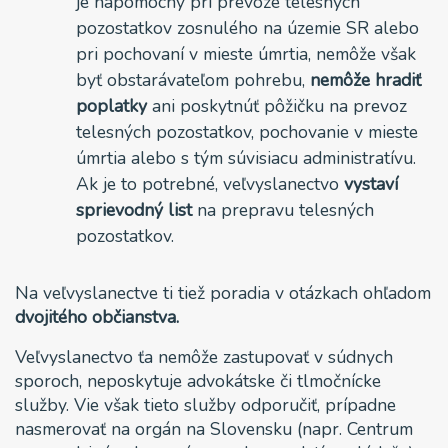
je nápomocný pri prevoze telesných
pozostatkov zosnulého na územie SR alebo
pri pochovaní v mieste úmrtia, nemôže však
byť obstarávateľom pohrebu,
nemôže hradiť
poplatky
ani poskytnúť pôžičku na prevoz
telesných pozostatkov, pochovanie v mieste
úmrtia alebo s tým súvisiacu administratívu.
Ak je to potrebné, veľvyslanectvo
vystaví
sprievodný list
na prepravu telesných
pozostatkov.
Na veľvyslanectve ti tiež poradia v otázkach ohľadom
dvojitého občianstva.
Veľvyslanectvo ťa nemôže zastupovať v súdnych
sporoch, neposkytuje advokátske či tlmočnícke
služby. Vie však tieto služby odporučiť, prípadne
nasmerovať na orgán na Slovensku (napr. Centrum