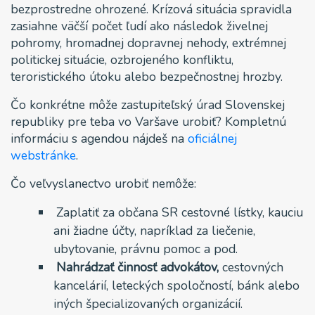
bezprostredne ohrozené. Krízová situácia spravidla
zasiahne väčší počet ľudí ako následok živelnej
pohromy, hromadnej dopravnej nehody, extrémnej
politickej situácie, ozbrojeného konfliktu,
teroristického útoku alebo bezpečnostnej hrozby.
Čo konkrétne môže zastupiteľský úrad Slovenskej
republiky pre teba vo Varšave urobiť? Kompletnú
informáciu s agendou nájdeš na
oficiálnej
webstránke
.
Čo veľvyslanectvo urobiť nemôže:
Zaplatiť za občana SR cestovné lístky, kauciu
ani žiadne účty, napríklad za liečenie,
ubytovanie, právnu pomoc a pod.
Nahrádzať činnosť advokátov,
cestovných
kancelárií, leteckých spoločností, bánk alebo
iných špecializovaných organizácií.