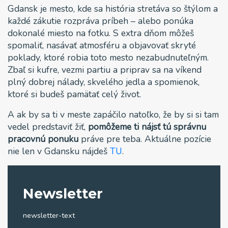
Gdansk je mesto, kde sa história stretáva so štýlom a
každé zákutie rozpráva príbeh – alebo ponúka
dokonalé miesto na fotku. S extra dňom môžeš
spomaliť, nasávať atmosféru a objavovať skryté
poklady, ktoré robia toto mesto nezabudnuteľným.
Zbaľ si kufre, vezmi partiu a priprav sa na víkend
plný dobrej nálady, skvelého jedla a spomienok,
ktoré si budeš pamätať celý život.
A ak by sa ti v meste zapáčilo natoľko, že by si si tam
vedel predstaviť žiť,
pomôžeme ti nájsť tú správnu
pracovnú ponuku
práve pre teba. Aktuálne pozície
nie len v Gdansku nájdeš
TU
.
Newsletter
newsletter-text