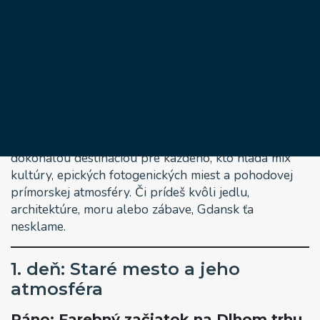
tip na výlet v
Poľsku
6 januára, 2025
Prečo sa uspokojiť s dvoma dňami, keď má Gdansk
dostatok šarmu, histórie a nočného života na celý
predĺžený víkend? Toto mesto na severe Poľska je
dokonalou destináciou pre každého, kto hľadá mix
kultúry, epických fotogenických miest a pohodovej
prímorskej atmosféry. Či prídeš kvôli jedlu,
architektúre, moru alebo zábave, Gdansk ťa
nesklame.
1. deň: Staré mesto a jeho
atmosféra
Ráno: Farebný začiatok na Dlhom trhu