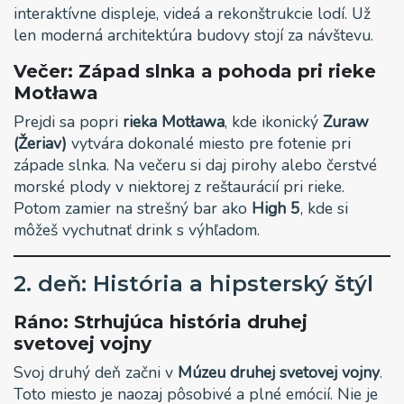
interaktívne displeje, videá a rekonštrukcie lodí. Už
len moderná architektúra budovy stojí za návštevu.
Večer: Západ slnka a pohoda pri rieke
Motława
Prejdi sa popri
rieka Motława
, kde ikonický
Zuraw
(Žeriav)
vytvára dokonalé miesto pre fotenie pri
západe slnka. Na večeru si daj pirohy alebo čerstvé
morské plody v niektorej z reštaurácií pri rieke.
Potom zamier na strešný bar ako
High 5
, kde si
môžeš vychutnať drink s výhľadom.
2. deň: História a hipsterský štýl
Ráno: Strhujúca história druhej
svetovej vojny
Svoj druhý deň začni v
Múzeu druhej svetovej vojny
.
Toto miesto je naozaj pôsobivé a plné emócií. Nie je