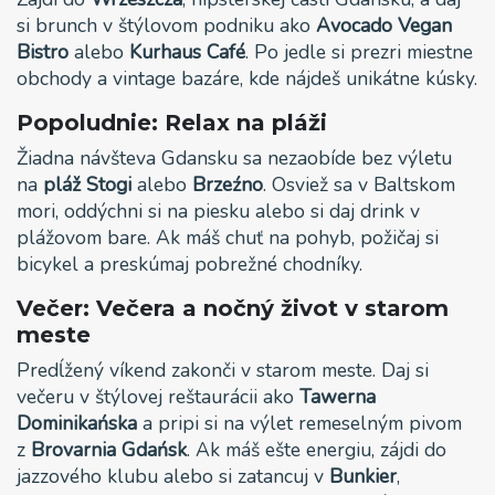
si brunch v štýlovom podniku ako
Avocado Vegan
Bistro
alebo
Kurhaus Café
. Po jedle si prezri miestne
obchody a vintage bazáre, kde nájdeš unikátne kúsky.
Popoludnie: Relax na pláži
Žiadna návšteva Gdansku sa nezaobíde bez výletu
na
pláž Stogi
alebo
Brzeźno
. Osviež sa v Baltskom
mori, oddýchni si na piesku alebo si daj drink v
plážovom bare. Ak máš chuť na pohyb, požičaj si
bicykel a preskúmaj pobrežné chodníky.
Večer: Večera a nočný život v starom
meste
Predĺžený víkend zakonči v starom meste. Daj si
večeru v štýlovej reštaurácii ako
Tawerna
Dominikańska
a pripi si na výlet remeselným pivom
z
Brovarnia Gdańsk
. Ak máš ešte energiu, zájdi do
jazzového klubu alebo si zatancuj v
Bunkier
,