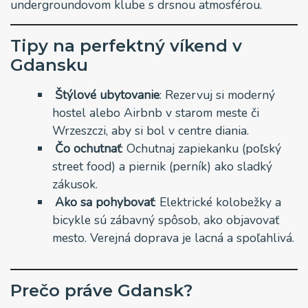
undergroundovom klube s drsnou atmosférou.
Tipy na perfektný víkend v
Gdansku
Štýlové ubytovanie
: Rezervuj si moderný
hostel alebo Airbnb v starom meste či
Wrzeszczi, aby si bol v centre diania.
Čo ochutnať
: Ochutnaj zapiekanku (poľský
street food) a piernik (perník) ako sladký
zákusok.
Ako sa pohybovať
: Elektrické kolobežky a
bicykle sú zábavný spôsob, ako objavovať
mesto. Verejná doprava je lacná a spoľahlivá.
Prečo práve Gdansk?