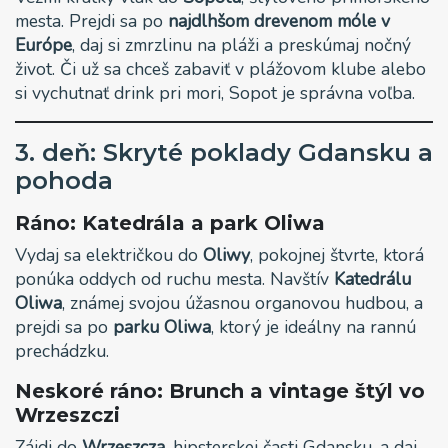
mesta. Prejdi sa po
najdlhšom drevenom móle v
Európe
, daj si zmrzlinu na pláži a preskúmaj nočný
život. Či už sa chceš zabaviť v plážovom klube alebo
si vychutnať drink pri mori, Sopot je správna voľba.
3. deň: Skryté poklady Gdansku a
pohoda
Ráno: Katedrála a park Oliwa
Vydaj sa električkou do
Oliwy
, pokojnej štvrte, ktorá
ponúka oddych od ruchu mesta. Navštív
Katedrálu
Oliwa
, známej svojou úžasnou organovou hudbou, a
prejdi sa po
parku Oliwa
, ktorý je ideálny na rannú
prechádzku.
Neskoré ráno: Brunch a vintage štýl vo
Wrzeszczi
Zájdi do
Wrzeszcza
, hipsterskej časti Gdansku, a daj