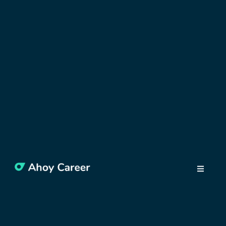
OBJAVUJTE POĽSKO
Tri dni v Gdansku –