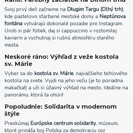
Svoj prvý deň začneme na
Długim Targu (Dlhý trh)
,
kde pastelovo sfarbené mestské domy a
Neptúnova
fontána
vytvárajú dokonalé pozadie pre Instagram.
Urob si pár fotiek, daj si cappuccino v roztomilej
kaviarni a vychutnaj si rušnú atmosféru starého
mesta.
Neskoré ráno: Výhľad z veže kostola
sv. Márie
Vyber sa do
kostola sv. Márie
, najväčšieho tehlového
kostola na svete. Vyjdi na jeho vežu (je to poriadna
makačka!) a uži si úžasný výhľad na mesto. Ideálne na
panorámu, ktorá ťa ohúri!
Popoludnie: Solidarita v modernom
štýle
Preskúmaj
Európske centrum solidarity
, múzeum,
ktoré prináša boj Poľska za demokraciu cez