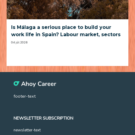
Is Málaga a serious place to build your
work life in Spain? Labour market, sectors
and practical trade-offs
04 júl 2026
footer-text
NEWSLETTER SUBSCRIPTION
newsletter-text