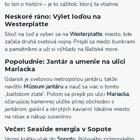
to len o histórii – je to zážitok, ktorý ťa vtiahne.
Neskoré ráno: Výlet loďou na
Westerplatte
Skoč na loď a vyber sa na
Westerplatte
, miesto, kde
začala druhá svetová vojna. Prejdi sa medzi bunkrami
a pamätníkmi a uži si výhľady na Baltské more.
Popoludnie: Jantár a umenie na ulici
Mariacka
Gdansk je svetovou metropolou jantáru, takže
navštív
Múzeum jantáru
a nauč sa viac o tomto
„baltskom zlate“. Potom sa prejdi po ulici
Mariacka
,
očarujúcej kamennej uličke plnej obchodov s
jantárom, galérií a skrytých kaviarní. Ideálne miesto
na relax a nákup suvenírov.
Večer: Seaside energia v Sopote
Vezmi krátky vlak do
Sopotu
, štýlového prímorského