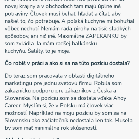
novej krajiny a v obchodoch tam majú úplne iné
potraviny. Človek musí behať, hľadať a čítať, aby
našiel to, čo potrebuje. A poľská kuchyne mi bohužiaľ
vôbec nechutí. Nemám rada pirohy na tisíc sladkých
spôsobov, ani nič iné. Maximálne ZAPEKANKU by
som zvládla. Ja mám radšej balkánsku
kuchyňu. Šaláty, to je moje.
Čo robíš v práci a ako si sa na túto pozíciu dostala?
Do teraz som pracovala v oblasti digitálneho
marketingu pre jednu svetovú firmu. Robila som
zákaznícku podporu pre zákazníkov z Česka a
Slovenska. Na pozíciu som sa dostala vďaka Ahoy
Career. Myslím si, že v Poľsku má človek viac
možností. Napríklad na moju pozíciu by som sa na
Slovensku ako začiatočník nedostala len tak. Musela
by som mať minimálne rok skúseností.