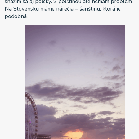
snažím sa aj poľsky. S poľštinou ale nemám problém.
Na Slovensku máme nárečia – šarištinu, ktorá je
podobná.