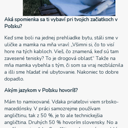
Aká spomienka sa ti vybaví pri tvojich začiatkoch v
Poľsku?
Keď sme boli na jednej prehliadke bytu, stáli sme v
uličke a mamka na mňa vraví: „Všimni si, čo to visí
hore na tých kabloch. Vieš, čo znamená, keď sú tam
zavesené tenisky? To je drogová oblasť.“ Takže na
mňa mamka vybehla s tým, či som sa vraj nezbláznila
a išli sme hľadať iné ubytovanie. Nakoniec to dobre
dopadlo.
Akým jazykom v Poľsku hovoríš?
Mám to namixované. Vďaka priateľovi viem srbsko-
macedónsky. V práci samozrejme používam
angličtinu, tak z 50 %, je to ale technickejšia
angličtina. Druhých 50 % hovorím slovensky. No a