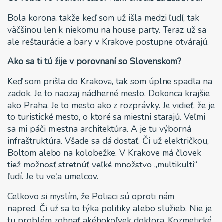
Bola korona, takže keď som už išla medzi ľudí, tak
väčšinou len k niekomu na house party. Teraz už sa
ale reštaurácie a bary v Krakove postupne otvárajú.
Ako sa ti tú žije v porovnaní so Slovenskom?
Keď som prišla do Krakova, tak som úplne spadla na
zadok. Je to naozaj nádherné mesto. Dokonca krajšie
ako Praha. Je to mesto ako z rozprávky. Je vidieť, že je
to turistické mesto, o ktoré sa miestni starajú. Veľmi
sa mi páči miestna architektúra. A je tu výborná
infraštruktúra. Všade sa dá dostať. Či už električkou,
Boltom alebo na kolobežke. V Krakove má človek
tiež možnosť stretnúť veľké množstvo „multikulti“
ľudí. Je tu veľa umelcov.
Celkovo si myslím, že Poliaci sú oproti nám
napred. Či už sa to týka politiky alebo služieb. Nie je
tu problém zohnať akéhokoľvek doktora. Kozmetické