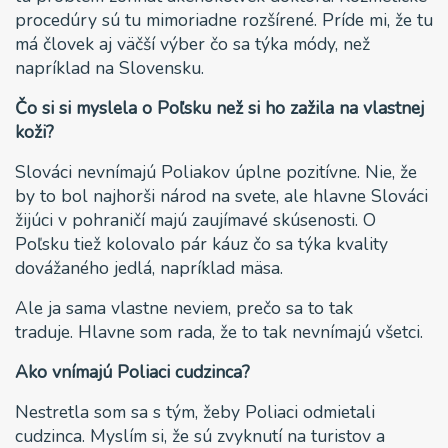
procedúry sú tu mimoriadne rozšírené. Príde mi, že tu
má človek aj väčší výber čo sa týka módy, než
napríklad na Slovensku.
Čo si si myslela o Poľsku než si ho zažila na vlastnej
koži?
Slováci nevnímajú Poliakov úplne pozitívne. Nie, že
by to bol najhorši národ na svete, ale hlavne Slováci
žijúci v pohraničí majú zaujímavé skúsenosti. O
Poľsku tiež kolovalo pár káuz čo sa týka kvality
dovážaného jedlá, napríklad mäsa.
Ale ja sama vlastne neviem, prečo sa to tak
traduje. Hlavne som rada, že to tak nevnímajú všetci.
Ako vnímajú Poliaci cudzinca?
Nestretla som sa s tým, žeby Poliaci odmietali
cudzinca. Myslím si, že sú zvyknutí na turistov a