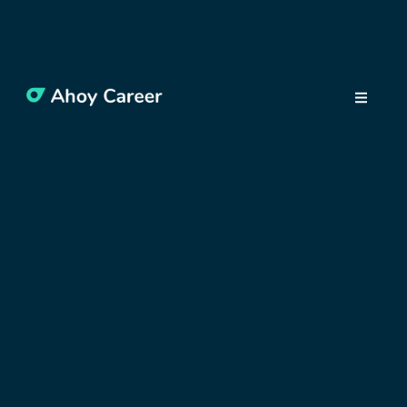
som sa ako
začiatočník na
moju pozíciu
nedostala len tak
ľahko
20 júla, 2021
Zuzka býva od februára 2020 v Krakove,
momentálne v mestskej časti Kazimierz. Donedávna
pracovala v oblasti digitálneho marketingu a teraz
hľadá svoju ďalšiu výzvu. Ako Zuzka vidí Krakov
svojimi očami a aké boli jej začiatky? To sa dozviete v
nasledujúcich riadkoch.