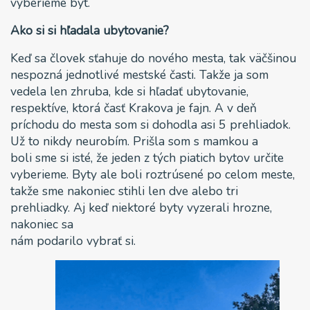
vyberieme byt.
Ako si si hľadala ubytovanie?
Keď sa človek sťahuje do nového mesta, tak väčšinou
nespozná jednotlivé mestské časti. Takže ja som
vedela len zhruba, kde si hľadať ubytovanie,
respektíve, ktorá časť Krakova je fajn. A v deň
príchodu do mesta som si dohodla asi 5 prehliadok.
Už to nikdy neurobím. Prišla som s mamkou a
boli sme si isté, že jeden z tých piatich bytov určite
vyberieme. Byty ale boli roztrúsené po celom meste,
takže sme nakoniec stihli len dve alebo tri
prehliadky. Aj keď niektoré byty vyzerali hrozne,
nakoniec sa
nám podarilo vybrať si.