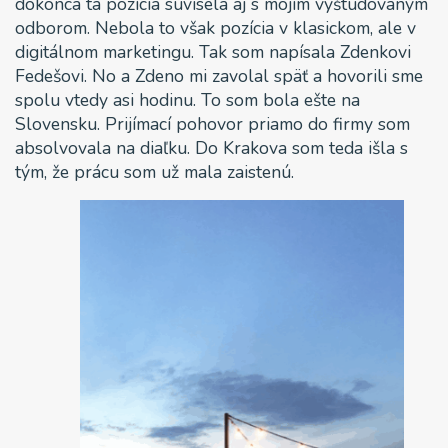
dokonca tá pozícia súvisela aj s mojím vyštudovaným
odborom. Nebola to však pozícia v klasickom, ale v
digitálnom marketingu. Tak som napísala Zdenkovi
Fedešovi. No a Zdeno mi zavolal späť a hovorili sme
spolu vtedy asi hodinu. To som bola ešte na
Slovensku. Prijímací pohovor priamo do firmy som
absolvovala na diaľku. Do Krakova som teda išla s
tým, že prácu som už mala zaistenú.