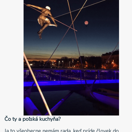
Čo ty a poľská kuchyňa?
Ja to všeobecne nemám rada, keď príde človek do