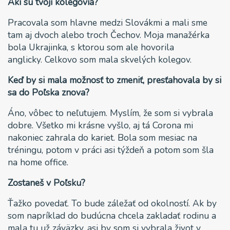
Akí sú tvoji kolegovia?
Pracovala som hlavne medzi Slovákmi a mali sme
tam aj dvoch alebo troch Čechov. Moja manažérka
bola Ukrajinka, s ktorou som ale hovorila
anglicky. Celkovo som mala skvelých kolegov.
Keď by si mala možnosť to zmeniť, presťahovala by si
sa do Poľska znova?
Áno, vôbec to neľutujem. Myslím, že som si vybrala
dobre. Všetko mi krásne vyšlo, aj tá Corona mi
nakoniec zahrala do kariet. Bola som mesiac na
tréningu, potom v práci asi týždeň a potom som šla
na home office.
Zostaneš v Poľsku?
Ťažko povedať. To bude záležať od okolností. Ak by
som napríklad do budúcna chcela zakladať rodinu a
mala tu už záväzky, asi by som si vybrala život v