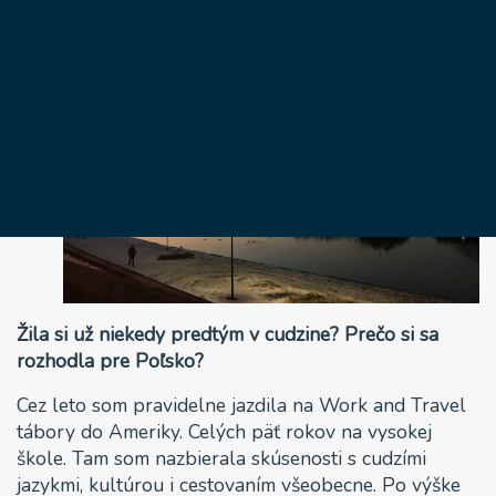
Žila si už niekedy predtým v cudzine? Prečo si sa
rozhodla pre Poľsko?
Cez leto som pravidelne jazdila na Work and Travel
tábory do Ameriky. Celých päť rokov na vysokej
škole. Tam som nazbierala skúsenosti s cudzími
jazykmi, kultúrou i cestovaním všeobecne. Po výške