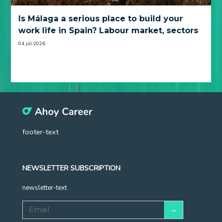
Is Málaga a serious place to build your
work life in Spain? Labour market, sectors
and practical trade-offs
04 júl 2026
footer-text
NEWSLETTER SUBSCRIPTION
newsletter-text