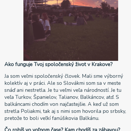
Ako funguje Tvoj spoločenský život v Krakove?
Ja som veľmi spoločenský človek. Mali sme výborný
kolektív aj v práci. Ale so Slovákmi som sa v meste
snáď ani nestretla. Je tu veľmi veľa národností. Je tu
veľa Turkov, Španielov, Talianov, Balkáncov, atď. S
balkáncami chodím von najčastejšie. A keď už som
stretla Poliakmi, tak aj s nimi som hovorila po srbsky,
pretože to boli veľkí fanúšikovia Balkánu.
Čo robíš vo voľnom čase? Kam chodíš za zábavou?