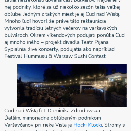
nej podniky, ktoré sa už niekoľko sezón tešia veľkej
obľube. Jedným z takých miest je aj Cud nad Wisłą.
Mnoho ľudí hovorí, že práve táto reštaurácia
vytvorila tradíciu letných večerov na varšavských
bulvároch. Okrem víkendových podujatí ponúka Cud
aj mnoho iného – projekt divadla Teatr Pijana
Sypialnia, živé koncerty, podujatia ako napríklad
Festival Hummusu či Warsaw Sushi Contest.
Cud nad Wisłą fot. Dominika Zdrodowska
Ďalším, mimoriadne obľúbeným podnikom
Varšavčanov pri rieke Visla je
Hocki Klocki
. Stromy s