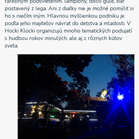
farebným podsvietením, lampióny, disco gule, bar
postavený z lega. Ani z diaľky nie je možné pomýliť si
ho s niečím iným. Hlavnou myšlienkou podniku je
podľa jeho majiteľov návrat do detstva a mladosti. V
Hocki Klocki organizujú mnoho tematických podujatí
s hudbou rokov minulých, ale aj z rôznych kútov
sveta.