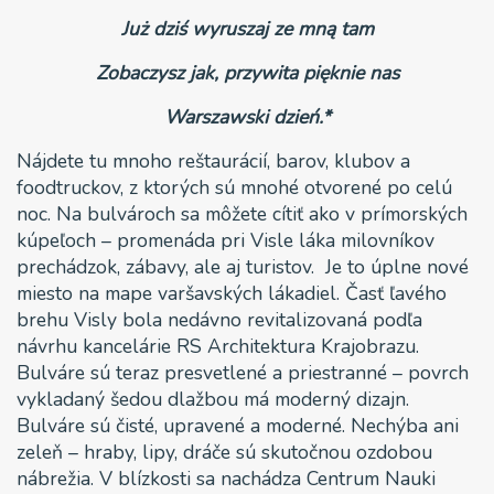
Już dziś wyruszaj ze mną tam
Zobaczysz jak, przywita pięknie nas
Warszawski dzień.*
Nájdete tu mnoho reštaurácií, barov, klubov a
foodtruckov, z ktorých sú mnohé otvorené po celú
noc. Na bulvároch sa môžete cítiť ako v prímorských
kúpeľoch – promenáda pri Visle láka milovníkov
prechádzok, zábavy, ale aj turistov. Je to úplne nové
miesto na mape varšavských lákadiel. Časť ľavého
brehu Visly bola nedávno revitalizovaná podľa
návrhu kancelárie RS Architektura Krajobrazu.
Bulváre sú teraz presvetlené a priestranné – povrch
vykladaný šedou dlažbou má moderný dizajn.
Bulváre sú čisté, upravené a moderné. Nechýba ani
zeleň – hraby, lipy, dráče sú skutočnou ozdobou
nábrežia. V blízkosti sa nachádza Centrum Nauki