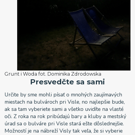
Grunt i Woda fot. Dominika Zdrodowska
Presvedčte sa sami
Určite by sme mohli písať o mnohých zaujímavých
miestach na bulvároch pri Visle, no najlepšie bude,
ak sa tam vyberiete sami a všetko uvidíte na vlasté
oči. Z roka na rok pribúdajú bary a kluby a mestský
úrad sa o bulváre pri Visle stará ešte dôslednejšie.
Možností je na nábreží Visly tak veľa, že si vyberie