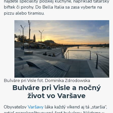
nájdete špeciality poľskej kuchyne, napríklad tatársky
biftek či pirohy. Do Bella Italia sa zasa vyberte na
pizzu alebo tiramisu.
Bulváre pri Visle fot. Dominika Zdrodowska
Bulváre pri Visle a nočný
život vo Varšave
Obyvateľov
Varšavy
láka každý víkend aj tá „staršia“,
zatiaľ nezrekonštruovaná časť bulvárov. Nájdeme v