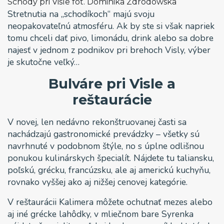
Schody pri Visle fot. Dominika Zdrodowska
Stretnutia na „schodíkoch“ majú svoju
neopakovateľnú atmosféru. Ak by ste si však napriek
tomu chceli dať pivo, limonádu, drink alebo sa dobre
najesť v jednom z podnikov pri brehoch Visly, výber
je skutočne veľký…
Bulváre pri Visle a
reštaurácie
V novej, len nedávno rekonštruovanej časti sa
nachádzajú gastronomické prevádzky – všetky sú
navrhnuté v podobnom štýle, no s úplne odlišnou
ponukou kulinárskych špecialít. Nájdete tu taliansku,
poľskú, grécku, francúzsku, ale aj americkú kuchyňu,
rovnako vyššej ako aj nižšej cenovej kategórie.
V reštaurácii Kalimera môžete ochutnať mezes alebo
aj iné grécke lahôdky, v mliečnom bare Syrenka