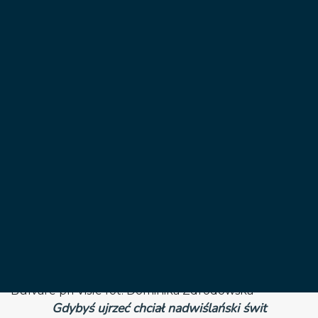
Varšave stojí za to
navštíviť
18 februára, 2020
Bulváre pri Visle môžete privítať alebo sa s nimi
rozlúčiť textom piesne Varšavský deň:
Bulváre pri Visle fot. Dominika Zdrodowska
Gdybyś ujrzeć chciał nadwiślański świt