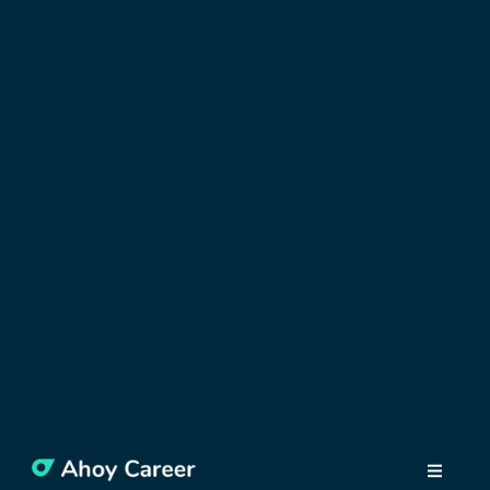
OBJAVUJTE POĽSKO
Bulváre pri Visle vo