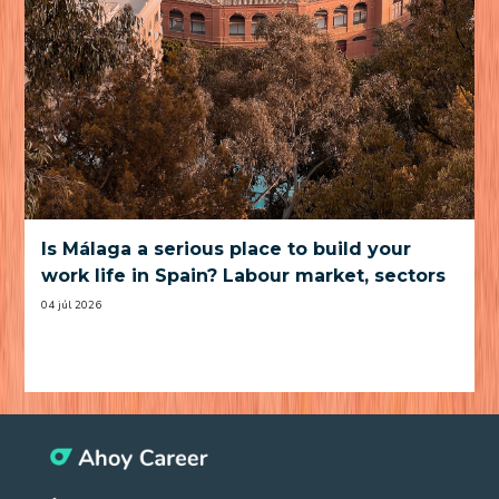
Is Málaga a serious place to build your
work life in Spain? Labour market, sectors
and practical trade-offs
04 júl 2026