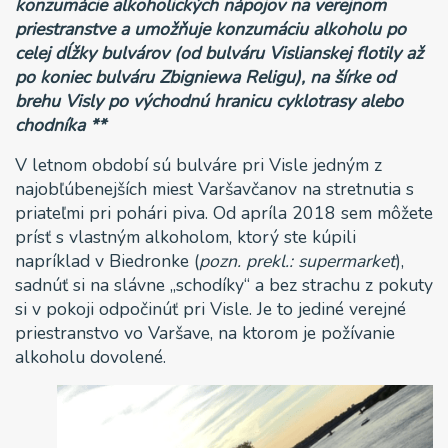
konzumácie alkoholických nápojov na verejnom
priestranstve a umožňuje konzumáciu alkoholu po
celej dĺžky bulvárov (od bulváru Vislianskej flotily až
po koniec bulváru Zbigniewa Religu), na šírke od
brehu Visly po východnú hranicu cyklotrasy alebo
chodníka **
V letnom období sú bulváre pri Visle jedným z
najobľúbenejších miest Varšavčanov na stretnutia s
priateľmi pri pohári piva. Od apríla 2018 sem môžete
prísť s vlastným alkoholom, ktorý ste kúpili
napríklad v Biedronke (
pozn. prekl.: supermarket
),
sadnúť si na slávne „schodíky“ a bez strachu z pokuty
si v pokoji odpočinúť pri Visle. Je to jediné verejné
priestranstvo vo Varšave, na ktorom je požívanie
alkoholu dovolené.