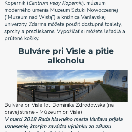
Kopernik (
Centrum vedy Kopernik
), múzeum
moderného umenia Muzeum Sztuki Nowoczesnej
(“Muzeum nad Wisłą”) a knižnica Varšavskej
univerzity. Zdarma môžete použiť dostupné toalety,
sprchy a prezliekarne. Vypožičať si môžete ležadlá a
prútené košíky.
Bulváre pri Visle a pitie
alkoholu
Bulváre pri Visle fot. Dominika Zdrodowska (na
pravej strane – Múzeum pri Visle)
V marci 2018 Rada hlavného mesta Varšava prijala
uznesenie, ktorým zavádza výnimku zo zákazu