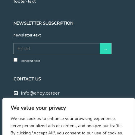
footer-text
NEWSLETTER SUBSCRIPTION
newsletter-text
consent-text
CONTACT US
info@ahoy.career
+48 570 683 428
We value your privacy
Linkedin
We use cookies to enhance your browsing experience,
Facebook
serve personalized ads or content, and analyze our traffic.
By clicking "Accept All", you consent to our use of cookies.