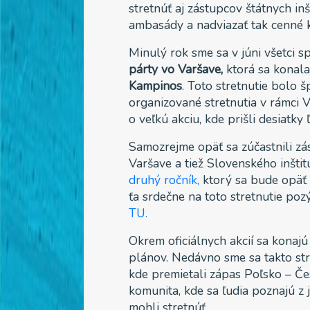
stretnúť aj zástupcov štátnych inšt
ambasády a nadviazať tak cenné 
Minulý rok sme sa v júni všetci s
párty vo Varšave,
ktorá sa konal
Kampinos
. Toto stretnutie bolo š
organizované stretnutia v rámci V
o veľkú akciu, kde prišli desiatky 
Samozrejme opäť sa zúčastnili z
Varšave a tiež Slovenského inšti
druhý ročník,
ktorý sa bude opäť
ťa srdečne na toto stretnutie po
TU.
Okrem oficiálnych akcií sa konajú
plánov. Nedávno sme sa takto st
kde premietali zápas Poľsko – Če
komunita, kde sa ľudia poznajú z 
mohli stretnúť.