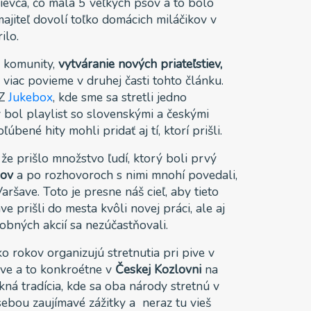
ievča, čo mala 5 veľkých psov a to bolo
ajiteľ dovolí toľko domácich miláčikov v
ilo.
 komunity,
vytváranie nových priateľstiev,
si viac povieme v druhej časti tohto článku.
CZ
Jukebox
, kde sme sa stretli jedno
 bol playlist so slovenskými a českými
bené hity mohli pridať aj tí, ktorí prišli.
 že prišlo množstvo ľudí, ktorý boli prvý
hov
a po rozhovoroch s nimi mnohí povedali,
ršave. Toto je presne náš cieľ, aby tieto
áve prišli do mesta kvôli novej práci, ale aj
odobných akcií sa nezúčastňovali.
o rokov organizujú stretnutia pri pive v
ave a to konkroétne v
Českej Kozlovni
na
ekná tradícia, kde sa oba národy stretnú v
sebou zaujímavé zážitky a neraz tu vieš