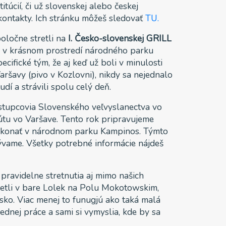
itúcií, či už slovenskej alebo českej
kontakty. Ich stránku môžeš sledovať
TU.
poločne stretli na
I. Česko-slovenskej GRILL
a v krásnom prostredí národného parku
pecifické tým, že aj keď už boli v minulosti
aršavy (pivo v Kozlovni), nikdy sa nejednalo
ľudí a strávili spolu celý deň.
ástupcovia Slovenského veľvyslanectva vo
tútu vo Varšave. Tento rok pripravujeme
 konať v národnom parku Kampinos. Týmto
zývame. Všetky potrebné informácie nájdeš
 pravidelne stretnutia aj mimo našich
retli v bare Lolek na Polu Mokotowskim,
sko. Viac menej to funugjú ako taká malá
jednej práce a sami si vymyslia, kde by sa