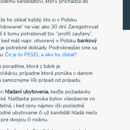
ému kandidátovi, ktorý prichádza do
že ho získať každý, kto si v Poľsku
meldowanie“ na viac ako 30 dní. Zaregistrovať
 k tomu potrebovať tzv. “profil zaufany”,
, keď máš napr. otvorený v Poľsku
bankový
je potrebné doklady. Podrobnejšiei sme sa
ku:
Čo je to PESEL a ako ho získať?
u poradíme, ktorá z bánk je
aplikáciu, prípadne ktorá ponúka v danom
a samozrejme líši prípad od prípadu.
pri
hľadaní ubytovania,
keďže požiadavky
ické. Našťastie ponuka bytov všeobecne vo
eľná, i keď ceny nájmov išli posledné
hodné ubytovanie či už kandidát hľadá niečo
pre dvojicu či rodinu.