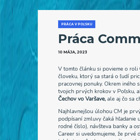
PRÁCA V POĽSKU
Práca Comm
10 MÁJA, 2023
V tomto článku si povieme o roli
človeku, ktorý sa stará o ľudí pr
pracovnej ponuky. Okrem iného s
tvojich prvých krokov v Poľsku, 
Čechov vo Varšave,
ale aj čo sa c
Najhlavnejšou úlohou CM je prvý
podpísaní zmluvy čaká hľadanie 
rodné číslo), návšteva banky a o
Career si uvedomujeme, že prvé d