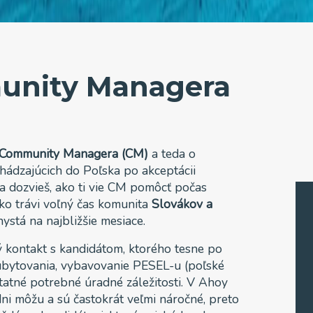
unity Managera
Community Managera (CM)
a teda o
ichádzajúcich do Poľska po akceptácii
a dozvieš, ako ti vie CM pomôcť počas
ako trávi voľný čas komunita
Slovákov a
hystá na najbližšie mesiace.
 kontakt s kandidátom, ktorého tesne po
ubytovania, vybavovanie PESEL-u (poľské
statné potrebné úradné záležitosti. V Ahoy
ni môžu a sú častokrát veľmi náročné, preto