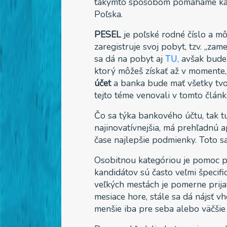
takýmto spôsobom pomáhame každ
Poľska.
PESEL
je poľské rodné číslo a mô
zaregistruje svoj pobyt, tzv. „za
sa dá na pobyt aj
TU,
avšak budeš
ktorý môžeš získať až v momente
účet
a banka bude mať všetky tvo
tejto téme venovali v tomto člán
Čo sa týka bankového účtu, tak t
najinovatívnejšia, má prehľadnú 
čase najlepšie podmienky. Toto s
Osobitnou kategóriou je pomoc 
kandidátov sú často veľmi špecif
veľkých mestách je pomerne prijat
mesiace hore, stále sa dá nájsť v
menšie iba pre seba alebo väčšie 