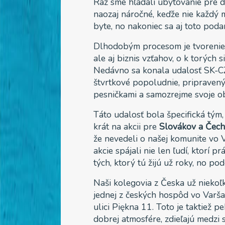
Raz sme hľadali ubytovanie pre d
naozaj náročné, keďže nie každý m
byte, no nakoniec sa aj toto podar
Dlhodobým procesom je tvorenie
ale aj biznis vzťahov, o k torých 
Nedávno sa konala udalosť SK-
štvrtkové popoludnie, pripravený
pesničkami a samozrejme svoje obľú
Táto udalosť bola špecifická tým,
krát na akcii pre
Slovákov a Čec
že nevedeli o našej komunite vo Va
akcie spájali nie len ľudí, ktorí pr
tých, ktorý tú žijú už roky, no p
Naši kolegovia z Česka už niekoľk
jednej z českých hospôd vo Varš
ulici Piękna 11. Toto je taktiež p
dobrej atmosfére, zdieľajú medzi 